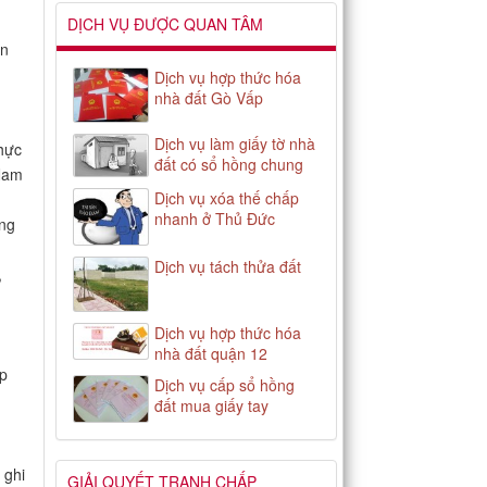
DỊCH VỤ ĐƯỢC QUAN TÂM
ắn
Dịch vụ hợp thức hóa
nhà đất Gò Vấp
Dịch vụ làm giấy tờ nhà
hực
đất có sổ hồng chung
 Nam
Dịch vụ xóa thế chấp
nhanh ở Thủ Đức
ăng
Dịch vụ tách thửa đất
,
Dịch vụ hợp thức hóa
nhà đất quận 12
áp
Dịch vụ cấp sổ hồng
đất mua giấy tay
 ghi
GIẢI QUYẾT TRANH CHẤP