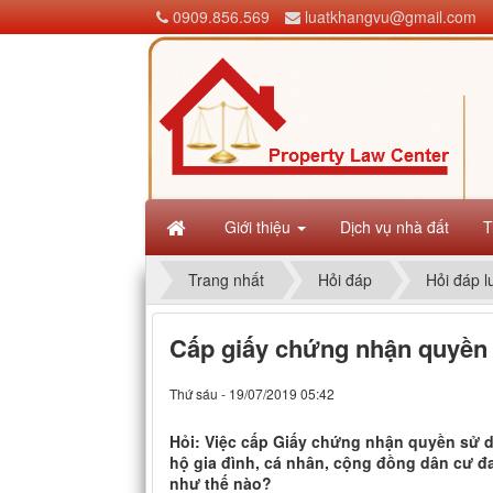
0909.856.569
luatkhangvu@gmail.com
Giới thiệu
Dịch vụ nhà đất
T
Trang nhất
Hỏi đáp
Hỏi đáp l
Cấp giấy chứng nhận quyền
Thứ sáu - 19/07/2019 05:42
Hỏi: Việc cấp Giấy chứng nhận quyền sử dụ
hộ gia đình, cá nhân, cộng đồng dân cư đ
như thế nào?