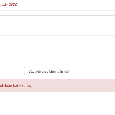
g nhận QSDĐ
h luận bài viết này