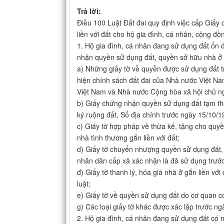
Trả lời:
Điều 100 Luật Đất đai quy định việc cấp Giấy
liền với đất cho hộ gia đình, cá nhân, cộng đ
1. Hộ gia đình, cá nhân đang sử dụng đất ổn đ
nhận quyền sử dụng đất, quyền sở hữu nhà ở và
a) Những giấy tờ về quyền được sử dụng đất 
hiện chính sách đất đai của Nhà nước Việt 
Việt Nam và Nhà nước Cộng hòa xã hội chủ n
b) Giấy chứng nhận quyền sử dụng đất tạm th
ký ruộng đất, Sổ địa chính trước ngày 15/10/1
c) Giấy tờ hợp pháp về thừa kế, tặng cho quyền
nhà tình thương gắn liền với đất;
d) Giấy tờ chuyển nhượng quyền sử dụng đất,
nhân dân cấp xã xác nhận là đã sử dụng trướ
đ) Giấy tờ thanh lý, hóa giá nhà ở gắn liền v
luật;
e) Giấy tờ về quyền sử dụng đất do cơ quan c
g) Các loại giấy tờ khác được xác lập trước n
2. Hộ gia đình, cá nhân đang sử dụng đất có mộ