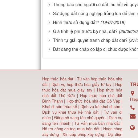
Thông báo cho người có đất thu hồi về quyế
Sử dụng đất nông nghiệp trồng lúa để làm
Hình thức sử dụng đất?
(19/07/2019)
Giá tính lệ phí trước bạ nhà, đất?
(28/06/20
Trình tự giải quyết tranh chấp đất đai?
(27/
Đất đang thế chấp có lập di chúc được khô
Hợp thức hóa đất
|
Tư vấn hợp thức hóa nhà
TR
đất
|
Dịch vụ hợp thức hóa giấy tờ tay
|
Hợp
thức hóa đất mua giấy tay
|
Hợp thức hóa
nhà đất Thủ Đức
|
Hợp thức hóa nhà đất
Hiệp
Bình Thạnh
|
Hợp thức hóa nhà đất Gò Vấp
|
Khai di sản thừa kế
|
Dịch vụ kê khai di sản
|
Dịch vụ khai thừa kế nhà đất
|
Tư vấn di
chúc
|
Đăng bộ sang tên chủ quyền
|
Dịch vụ
sang tên nhanh
|
Tư vấn mua bán nhà đất
|
Hỗ trợ công chứng mua bán đất |
Hoàn công
xây dựng
|
Xin cấp phép xây dựng
|
Đại diện