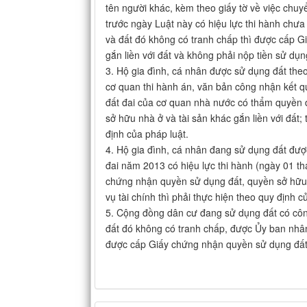
tên người khác, kèm theo giấy tờ về việc chu
trước ngày Luật này có hiệu lực thi hành chưa
và đất đó không có tranh chấp thì được cấp G
gắn liền với đất và không phải nộp tiền sử dụn
3. Hộ gia đình, cá nhân được sử dụng đất the
cơ quan thi hành án, văn bản công nhận kết quả
đất đai của cơ quan nhà nước có thẩm quyền 
sở hữu nhà ở và tài sản khác gắn liền với đất;
định của pháp luật.
4. Hộ gia đình, cá nhân đang sử dụng đất đượ
đai năm 2013 có hiệu lực thi hành (ngày 01 
chứng nhận quyền sử dụng đất, quyền sở hữu n
vụ tài chính thì phải thực hiện theo quy định c
5. Cộng đồng dân cư đang sử dụng đất có công
đất đó không có tranh chấp, được Ủy ban nhân
được cấp Giấy chứng nhận quyền sử dụng đất, 