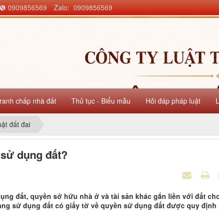
0909856569
Zalo: 0909856569
ranh chấp nhà đất
Thủ tục - Biểu mẫu
Hỏi đáp pháp luật
uật đất đai
 sử dụng đất?
ng đất, quyền sở hữu nhà ở và tài sản khác gắn liền với đất ch
ang sử dụng đất có giấy tờ về quyền sử dụng đất được quy định