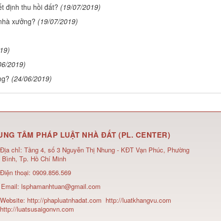
t định thu hồi đất?
(19/07/2019)
 nhà xưởng?
(19/07/2019)
19)
06/2019)
ng?
(24/06/2019)
UNG TÂM PHÁP LUẬT NHÀ ĐẤT (PL. CENTER)
Địa chỉ:
Tầng 4, số 3 Nguyễn Thị Nhung - KĐT Vạn Phúc, Phường
 Bình, Tp. Hồ Chí Minh
Điện thoại:
0909.856.569
Email:
lsphamanhtuan@gmail.com
Website:
http://phapluatnhadat.com
http://luatkhangvu.com
http://luatsusaigonvn.com