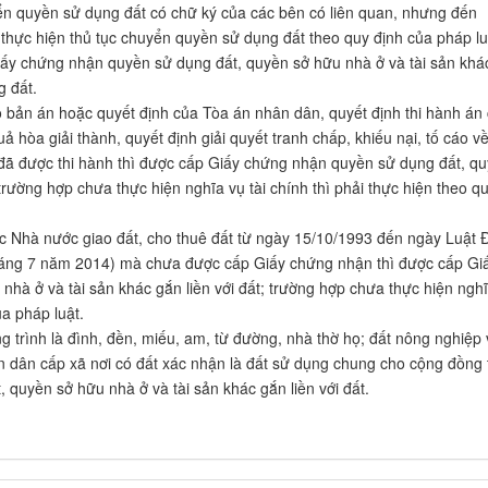
yển quyền sử dụng đất có chữ ký của các bên có liên quan, nhưng đến
 thực hiện thủ tục chuyển quyền sử dụng đất theo quy định của pháp lu
iấy chứng nhận quyền sử dụng đất, quyền sở hữu nhà ở và tài sản khá
g đất.
o bản án hoặc quyết định của Tòa án nhân dân, quyết định thi hành án
 hòa giải thành, quyết định giải quyết tranh chấp, khiếu nại, tố cáo v
đã được thi hành thì được cấp Giấy chứng nhận quyền sử dụng đất, q
 trường hợp chưa thực hiện nghĩa vụ tài chính thì phải thực hiện theo q
c Nhà nước giao đất, cho thuê đất từ ngày 15/10/1993 đến ngày Luật 
tháng 7 năm 2014) mà chưa được cấp Giấy chứng nhận thì được cấp Gi
hà ở và tài sản khác gắn liền với đất; trường hợp chưa thực hiện ngh
ủa pháp luật.
 trình là đình, đền, miếu, am, từ đường, nhà thờ họ; đất nông nghiệp 
 dân cấp xã nơi có đất xác nhận là đất sử dụng chung cho cộng đồng 
quyền sở hữu nhà ở và tài sản khác gắn liền với đất.