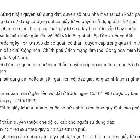
 chứng nhận quyền sử dụng đất, quyền sở hữu nhà ở và tài sản khác g
ồng dân cư đang sử dụng đất có giấy tờ về quyền sử dụng đất như sau:
ịnh mà có một trong các loại giấy tờ sau đây thì được cấp Giấy chứng
 tài sản khác gắn liền với đất và không phải nộp tiền sử dụng đất:
trước ngày 15/10/1993 do cơ quan có thẩm quyền cấp trong quá trình t
Nam dân chủ Cộng hòa, Chính phủ Cách mạng lâm thời Cộng hòa miền
ghĩa Việt Nam;
ời được cơ quan nhà nước có thẩm quyền cấp hoặc có tên trong Sổ đ
993;
 sử dụng đất hoặc tài sản gắn liền với đất; giấy tờ giao nhà tình nghĩa
 mua bán nhà ở gắn liền với đất ở trước ngày 15/10/1993 được Ủy ban
c ngày 15/10/1993;
ới đất ở; giấy tờ mua nhà ở thuộc sở hữu nhà nước theo quy định của ph
ó thẩm quyền thuộc chế độ cũ cấp cho người sử dụng đất;
gày 15/10/1993 theo quy định của Chính phủ.
t trong các loại giấy tờ quy định tại mục 1 nêu trên mà trên giấy tờ đó