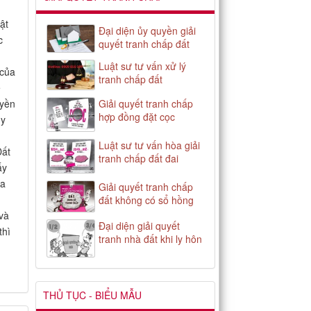
ật
Đại diện ủy quyền giải
c
quyết tranh chấp đất
Luật sư tư vấn xử lý
 của
tranh chấp đất
ề
uyền
Giải quyết tranh chấp
hợp đồng đặt cọc
uy
Luật sư tư vấn hòa giải
Đất
tranh chấp đất đai
ấy
ĩa
Giải quyết tranh chấp
đất không có sổ hồng
và
Đại diện giải quyết
thì
tranh nhà đất khi ly hôn
THỦ TỤC - BIỂU MẪU