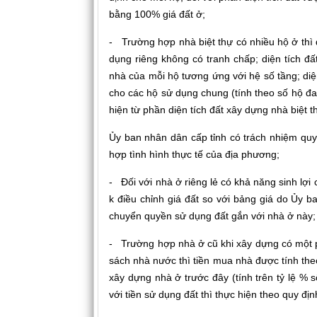
bằng 100% giá đất ở;
- Trường hợp nhà biệt thự có nhiều hộ ở thì d
dụng riêng không có tranh chấp; diện tích đ
nhà của mỗi hộ tương ứng với hệ số tầng; diệ
cho các hộ sử dụng chung (tính theo số hộ đa
hiện từ phần diện tích đất xây dựng nhà biệt t
Ủy ban nhân dân cấp tỉnh có trách nhiệm quy 
hợp tình hình thực tế của địa phương;
- Đối với nhà ở riêng lẻ có khả năng sinh lợi 
k điều chỉnh giá đất so với bảng giá do Ủy b
chuyển quyền sử dụng đất gắn với nhà ở này;
- Trường hợp nhà ở cũ khi xây dựng có một 
sách nhà nước thì tiền mua nhà được tính the
xây dựng nhà ở trước đây (tính trên tỷ lệ % số
với tiền sử dụng đất thì thực hiện theo quy địn