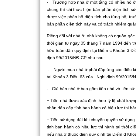
- Trường hợp nhà ở một tầng có nhiều hộ ở 
chung thì chỉ thực hiện bán phần diện tích 
được việc phân bổ diện tích cho từng hộ; t
bán phần diện tích này và có trách nhiệm quả
Riêng đối với nhà ở, nhà không có nguồn gốc 
thời gian từ ngày 05 tháng 7 năm 1994 đến t
hữu toàn dân quy định tại Điểm c Khoản 3 Điề
định 99/2015/NĐ-CP như sau:
- Người mua nhà ở phải đáp ứng các điều kiệ
tại Khoản 3 Điều 63 của Nghị định 99/2015/
- Giá bán nhà ở bao gồm tiền nhà và tiền sử 
+ Tiền nhà được xác định theo tỷ lệ chất lượ
nhân dân cấp tỉnh ban hành có hiệu lực thi hà
+ Tiền sử dụng đất khi chuyển quyền sử dụng
tỉnh ban hành có hiệu lực thi hành tại thời 
nếu nhà ở thuộc diện quy định tại Điểm d Kho