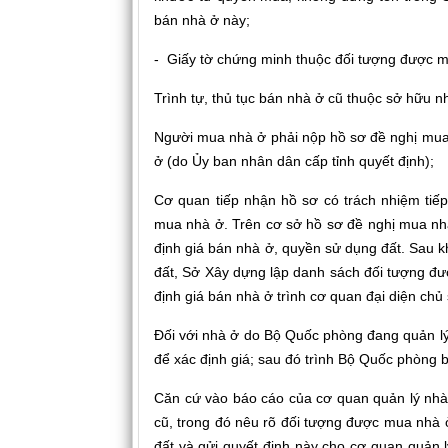
bán nhà ở này;
- Giấy tờ chứng minh thuộc đối tượng được mi
Trình tự, thủ tục bán nhà ở cũ thuộc sở hữu 
Người mua nhà ở phải nộp hồ sơ đề nghị mua 
ở (do Ủy ban nhân dân cấp tỉnh quyết định);
Cơ quan tiếp nhận hồ sơ có trách nhiệm tiếp
mua nhà ở. Trên cơ sở hồ sơ đề nghị mua nh
định giá bán nhà ở, quyền sử dụng đất. Sau k
đất, Sở Xây dựng lập danh sách đối tượng đ
định giá bán nhà ở trình cơ quan đại diện chủ
Đối với nhà ở do Bộ Quốc phòng đang quản lý 
để xác định giá; sau đó trình Bộ Quốc phòng 
Căn cứ vào báo cáo của cơ quan quản lý nhà
cũ, trong đó nêu rõ đối tượng được mua nhà 
đất và gửi quyết định này cho cơ quan quản l