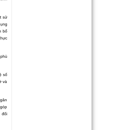
t sử
dụng
n bổ
thực
 phù
ệ số
ở và
ngân
 góp
 đối