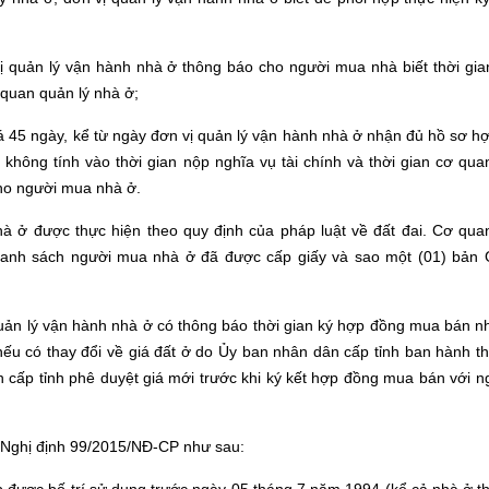
ị quản lý vận hành nhà ở thông báo cho người mua nhà biết thời gia
 quan quản lý nhà ở;
á 45 ngày, kể từ ngày đơn vị quản lý vận hành nhà ở nhận đủ hồ sơ hợ
không tính vào thời gian nộp nghĩa vụ tài chính và thời gian cơ qua
ho người mua nhà ở.
 ở được thực hiện theo quy định của pháp luật về đất đai. Cơ qua
anh sách người mua nhà ở đã được cấp giấy và sao một (01) bản 
uản lý vận hành nhà ở có thông báo thời gian ký hợp đồng mua bán n
u có thay đổi về giá đất ở do Ủy ban nhân dân cấp tỉnh ban hành th
 cấp tỉnh phê duyệt giá mới trước khi ký kết hợp đồng mua bán với n
5, Nghị định 99/2015/NĐ-CP như sau: