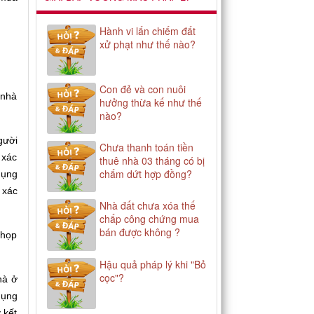
Hành vi lấn chiếm đất
xử phạt như thế nào?
Con đẻ và con nuôi
 nhà
hưởng thừa kế như thế
nào?
gười
Chưa thanh toán tiền
 xác
thuê nhà 03 tháng có bị
chấm dứt hợp đồng?
dụng
 xác
Nhà đất chưa xóa thế
chấp công chứng mua
bán được không ?
 họp
Hậu quả pháp lý khi "Bỏ
cọc"?
hà ở
dụng
 kết