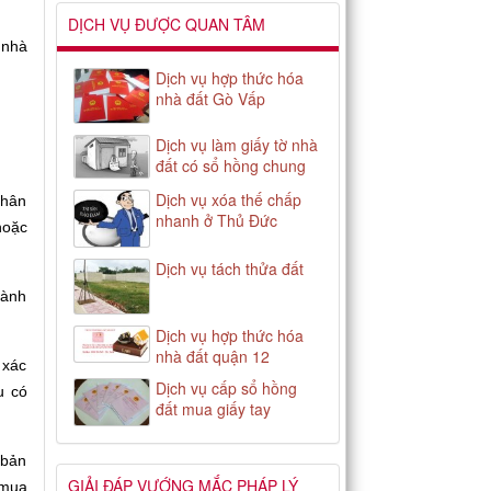
DỊCH VỤ ĐƯỢC QUAN TÂM
 nhà
Dịch vụ hợp thức hóa
nhà đất Gò Vấp
Dịch vụ làm giấy tờ nhà
đất có sổ hồng chung
Dịch vụ xóa thế chấp
nhân
nhanh ở Thủ Đức
hoặc
Dịch vụ tách thửa đất
hành
Dịch vụ hợp thức hóa
nhà đất quận 12
 xác
Dịch vụ cấp sổ hồng
u có
đất mua giấy tay
 bản
GIẢI ĐÁP VƯỚNG MẮC PHÁP LÝ
 mua