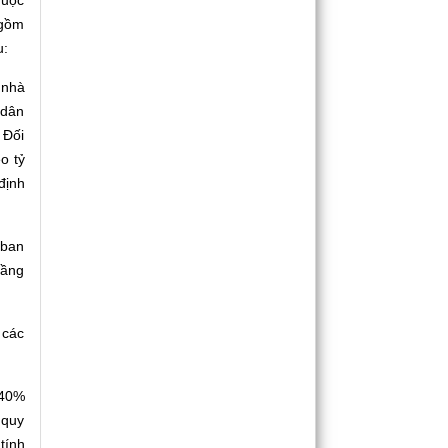
huộc
 gồm
u:
 nhà
 dân
 Đối
o tỷ
định
 ban
tầng
 các
 40%
 quy
tính