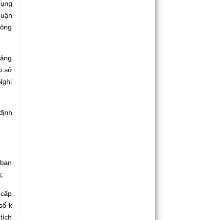
dụng
huận
hông
oảng
p sở
Nghị
định
 ban
;
 cấp
số k
tích