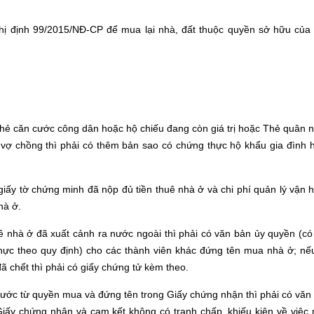
Nghị định 99/2015/NĐ-CP để mua lại nhà, đất thuộc quyền sở hữu của
ẻ căn cước công dân hoặc hộ chiếu đang còn giá trị hoặc Thẻ quân 
 vợ chồng thì phải có thêm bản sao có chứng thực hộ khẩu gia đình 
ấy tờ chứng minh đã nộp đủ tiền thuê nhà ở và chi phí quản lý vận 
hà ở.
 nhà ở đã xuất cảnh ra nước ngoài thì phải có văn bản ủy quyền (có
ực theo quy định) cho các thành viên khác đứng tên mua nhà ở; nế
ã chết thì phải có giấy chứng tử kèm theo.
hước từ quyền mua và đứng tên trong Giấy chứng nhận thì phải có văn
iấy chứng nhận và cam kết không có tranh chấp, khiếu kiện về việc