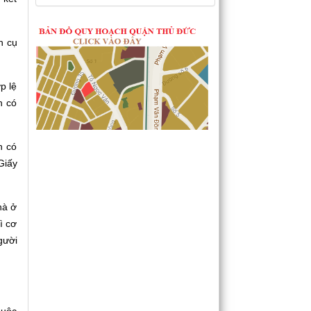
n cụ
p lệ
n có
n có
Giấy
hà ở
ì cơ
gười