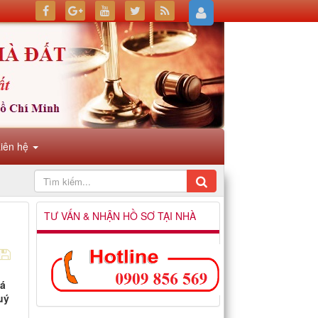
Liên hệ
TƯ VẤN & NHẬN HỒ SƠ TẠI NHÀ
oá
uý