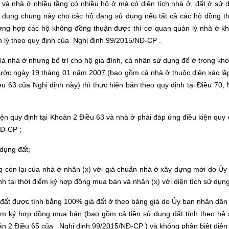
và nhà ở nhiều tầng có nhiều hộ ở mà có diện tích nhà ở, đất ở sử 
sử dụng chung này cho các hộ đang sử dụng nếu tất cả các hộ đồng t
rường hợp các hộ không đồng thuận được thì cơ quan quản lý nhà ở k
n lý theo quy định của Nghị định 99/2015/NĐ-CP .
là nhà ở nhưng bố trí cho hộ gia đình, cá nhân sử dụng để ở trong kh
rước ngày 19 tháng 01 năm 2007 (bao gồm cả nhà ở thuộc diện xác lậ
u 63 của Nghị định này) thì thực hiện bán theo quy định tại Điều 70, 
n quy định tại Khoản 2 Điều 63 và nhà ở phải đáp ứng điều kiện quy 
NĐ-CP ;
dụng đất;
ng còn lại của nhà ở nhân (x) với giá chuẩn nhà ở xây dựng mới do Ủy
nh tại thời điểm ký hợp đồng mua bán và nhân (x) với diện tích sử dụng
 đất được tính bằng 100% giá đất ở theo bảng giá do Ủy ban nhân dân
điểm ký hợp đồng mua bán (bao gồm cả tiền sử dụng đất tính theo hệ 
ản 2 Điều 65 của Nghị định 99/2015/NĐ-CP ) và không phân biệt diện 