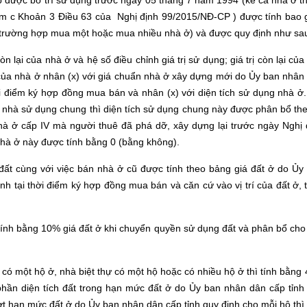
 được bố trí sử dụng trước ngày 05 tháng 7 năm 1994 (kể cả nhà ở t
Điểm c Khoản 3 Điều 63 của Nghị định 99/2015/NĐ-CP ) được tính bao
ệt trường hợp mua một hoặc mua nhiều nhà ở) và được quy định như sa
n lại của nhà ở và hệ số điều chỉnh giá trị sử dụng; giá trị còn lại của
i của nhà ở nhân (x) với giá chuẩn nhà ở xây dựng mới do Ủy ban nhân
hời điểm ký hợp đồng mua bán và nhân (x) với diện tích sử dụng nhà ở.
ch nhà sử dụng chung thì diện tích sử dụng chung này được phân bổ the
hà ở cấp IV mà người thuê đã phá dỡ, xây dựng lại trước ngày Nghị 
a nhà ở này được tính bằng 0 (bằng không).
đất cùng với việc bán nhà ở cũ được tính theo bảng giá đất ở do Ủy
nh tại thời điểm ký hợp đồng mua bán và căn cứ vào vị trí của đất ở, 
 tính bằng 10% giá đất ở khi chuyển quyền sử dụng đất và phân bổ cho
 có một hộ ở, nhà biệt thự có một hộ hoặc có nhiều hộ ở thì tính bằng
phần diện tích đất trong hạn mức đất ở do Ủy ban nhân dân cấp tỉnh
ượt hạn mức đất ở do Ủy ban nhân dân cấp tỉnh quy định cho mỗi hộ thì 