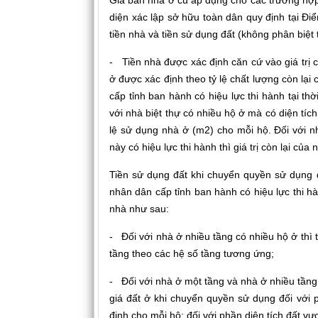
Giá bán nhà ở cũ áp dụng cho các trường hợp
diện xác lập sở hữu toàn dân quy định tại 
tiền nhà và tiền sử dụng đất (không phân bi
- Tiền nhà được xác định căn cứ vào giá trị cò
ở được xác định theo tỷ lệ chất lượng còn lạ
cấp tỉnh ban hành có hiệu lực thi hành tại t
với nhà biệt thự có nhiều hộ ở mà có diện tí
lệ sử dụng nhà ở (m2) cho mỗi hộ. Đối với n
này có hiệu lực thi hành thì giá trị còn lại củ
Tiền sử dụng đất khi chuyển quyền sử dụng 
nhân dân cấp tỉnh ban hành có hiệu lực thi hà
nhà như sau:
- Đối với nhà ở nhiều tầng có nhiều hộ ở thì
tầng theo các hệ số tầng tương ứng;
- Đối với nhà ở một tầng và nhà ở nhiều tầng
giá đất ở khi chuyển quyền sử dụng đối với 
định cho mỗi hộ; đối với phần diện tích đất v