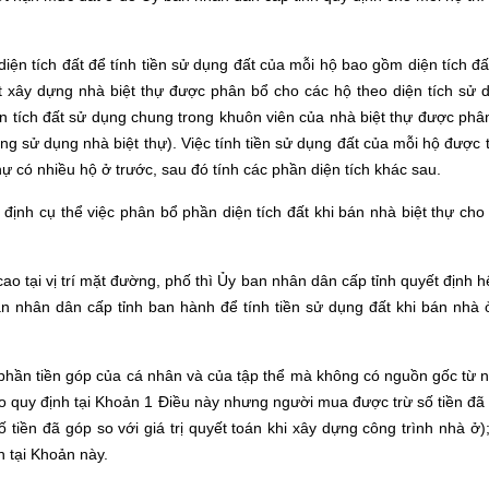
iện tích đất để tính tiền sử dụng đất của mỗi hộ bao gồm diện tích đấ
ất xây dựng nhà biệt thự được phân bổ cho các hộ theo diện tích sử 
n tích đất sử dụng chung trong khuôn viên của nhà biệt thự được phâ
ng sử dụng nhà biệt thự). Việc tính tiền sử dụng đất của mỗi hộ được 
hự có nhiều hộ ở trước, sau đó tính các phần diện tích khác sau.
định cụ thể việc phân bổ phần diện tích đất khi bán nhà biệt thự cho
cao tại vị trí mặt đường, phố thì Ủy ban nhân dân cấp tỉnh quyết định h
an nhân dân cấp tỉnh ban hành để tính tiền sử dụng đất khi bán nhà 
phần tiền góp của cá nhân và của tập thể mà không có nguồn gốc từ 
o quy định tại Khoản 1 Điều này nhưng người mua được trừ số tiền đã
 tiền đã góp so với giá trị quyết toán khi xây dựng công trình nhà ở);
h tại Khoản này.