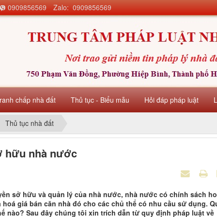
0909856569
Zalo: 0909856569
ranh chấp nhà đất
Thủ tục - Biểu mẫu
Hỏi đáp pháp luật
Thủ tục nhà đất
sở hữu nhà nước
uyền sở hữu và quản lý của nhà nước, nhà nước có chính sách h
à hoá giá bán căn nhà đó cho các chủ thể có nhu cầu sử dụng. Q
hế nào? Sau đây chúng tôi xin trích dẫn từ quy định pháp luật về