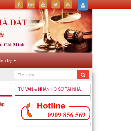
Liên hệ
TƯ VẤN & NHẬN HỒ SƠ TẠI NHÀ
hập
i