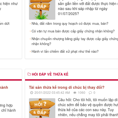
ực hiện như
sản gắn liền với đất được thực hiện
y
nào sau khi sáp nhập từ ngày
01/07/2025?
ấm dứt
Nhà, đất nằm trong quy hoạch có được mua, bán?
Có văn tự mua bán được cấp giấy chứng nhận không?
Nhận chuyển nhượng bằng giấy tay được cấp giấy chứn
nhận không?
Hành vi lấn chiếm đất xử phạt như thế nào?
HỎI ĐÁP VỀ THỪA KẾ
 hành
Tài sản thừa kế trong di chúc bị thay đổi?
20/01/2022 03:45:42 AM
1060
0
Câu hỏi: Cho tôi hỏi, tôi muốn lập di
chúc sớm để bảo vệ quyền được h
ường hợp
thừa kế của các con sau này. Tuy
g chỉ hành
nhiên, nếu chẳng may tôi phải thanh