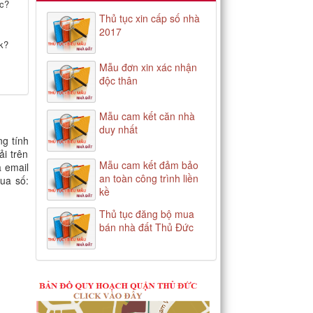
ớc?
Thủ tục xin cấp số nhà
2017
ok?
Mẫu đơn xin xác nhận
độc thân
Mẫu cam kết căn nhà
duy nhất
g tính
i trên
Mẫu cam kết đảm bảo
 email
an toàn công trình liền
qua số:
kề
Thủ tục đăng bộ mua
bán nhà đất Thủ Đức