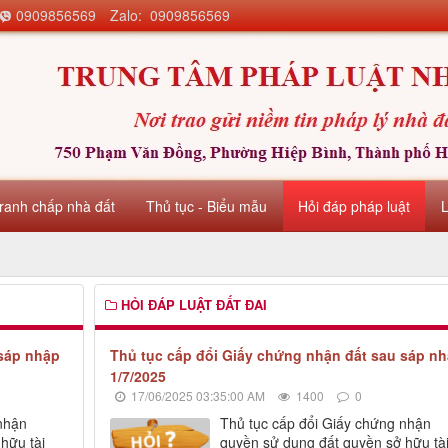
0909856569
Zalo: 0909856569
ranh chấp nhà đất
Thủ tục - Biểu mẫu
Hỏi đáp pháp luật
HỎI ĐÁP LUẬT ĐẤT ĐAI
 sáp nhập
Thủ tục cấp đổi Giấy chứng nhận đất sau sáp n
1/7/2025
17/06/2025 03:35:00 AM
1400
0
nhận
Thủ tục cấp đổi Giấy chứng nhận
hữu tài
quyền sử dụng đất quyền sở hữu tà