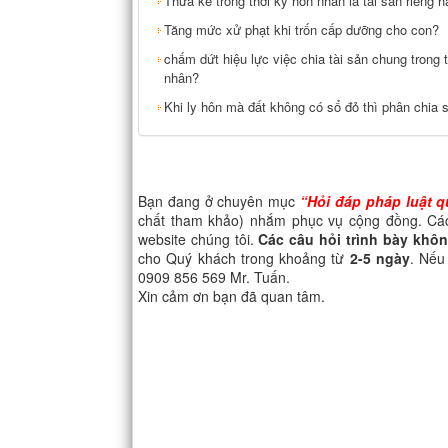
Thừa kế trong thời kỳ hôn nhân là tài sản riêng 
Tăng mức xử phạt khi trốn cấp dưỡng cho con?
chấm dứt hiệu lực việc chia tài sản chung trong 
nhân?
Khi ly hôn mà đất không có sổ đỏ thì phân chia 
Bạn đang ở chuyên mục
“
Hỏi đáp pháp luật q
chất tham khảo) nhắm phục vụ cộng đồng. Các 
website chúng tôi.
Các câu hỏi trình bày không
cho Quý khách trong khoảng từ
2-5 ngày
. Nếu 
0909 856 569 Mr. Tuấn.
Xin cảm ơn bạn đã quan tâm.