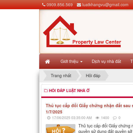
0909.856.569
luatkhangvu@gmail.com
Giới thiệu
Dịch vụ nhà đất
T
Trang nhất
Hỏi đáp
HỎI ĐÁP LUẬT NHÀ Ở
Thủ tục cấp đổi Giấy chứng nhận đất sau
1/7/2025
17/06/2025 03:35:00 AM
1400
0
Thủ tục cấp đổi Giấy chứng 
quyền sử dụng đất quyền sở 