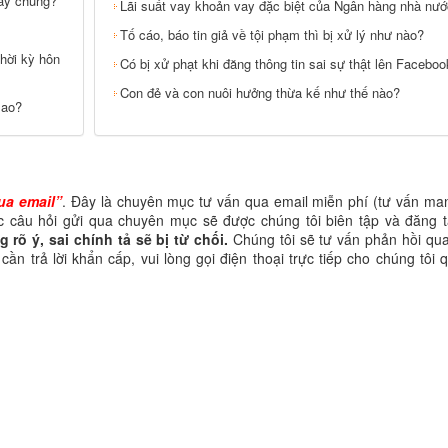
hay chung?
Lãi suất vay khoản vay đặc biệt của Ngân hàng nhà nư
Tố cáo, báo tin giả về tội phạm thì bị xử lý như nào?
thời kỳ hôn
Có bị xử phạt khi đăng thông tin sai sự thật lên Facebo
Con đẻ và con nuôi hưởng thừa kế như thế nào?
sao?
ua email
”
. Đây là chuyên mục tư vấn qua email miễn phí (tư vấn man
câu hỏi gửi qua chuyên mục sẽ được chúng tôi biên tập và đăng tả
 rõ ý, sai chính tả sẽ bị từ chối.
Chúng tôi sẽ tư vấn phản hồi qua
cần trả lời khẩn cấp, vui lòng gọi điện thoại trực tiếp cho chúng tôi 