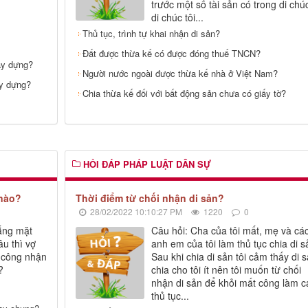
trước một số tài sản có trong di chúc
di chúc tôi...
Thủ tục, trình tự khai nhận di sản?
Đất được thừa kế có được đóng thuế TNCN?
ây dựng?
Người nước ngoài được thừa kế nhà ở Việt Nam?
ây dựng?
Chia thừa kế đối với bất động sản chưa có giấy tờ?
HỎI ĐÁP PHÁP LUẬT DÂN SỰ
 nào?
Thời điểm từ chối nhận di sản?
28/02/2022 10:10:27 PM
1220
0
vắng mặt
Câu hỏi: Cha của tôi mất, mẹ và cá
u thì vợ
anh em của tôi làm thủ tục chia di s
 công nhận
Sau khi chia di sản tôi cảm thấy di 
n?
chia cho tôi ít nên tôi muốn từ chối
nhận di sản để khỏi mất công làm c
thủ tục...