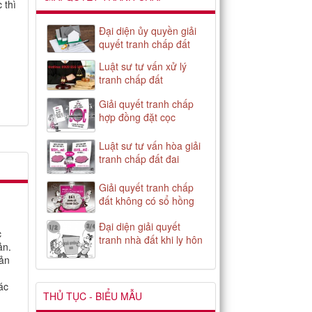
 thì
Đại diện ủy quyền giải
quyết tranh chấp đất
Luật sư tư vấn xử lý
tranh chấp đất
Giải quyết tranh chấp
hợp đồng đặt cọc
Luật sư tư vấn hòa giải
tranh chấp đất đai
Giải quyết tranh chấp
đất không có sổ hồng
Đại diện giải quyết
c
tranh nhà đất khi ly hôn
ản.
sản
ác
THỦ TỤC - BIỂU MẪU