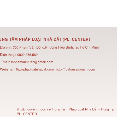
UNG TÂM PHÁP LUẬT NHÀ ĐẤT (PL. CENTER)
Địa chỉ:
750 Phạm Văn Đồng,Phường Hiệp Bình,Tp. Hồ Chí Minh
Điện thoại:
0909.856.569
Email:
lsphamanhtuan@gmail.com
Website:
http://phapluatnhadat.com
http://luatsusaigonvn.com
© Bản quyền thuộc về
Trung Tâm Pháp Luật Nhà Đất - Trung Tâm
PL. CENTER
.