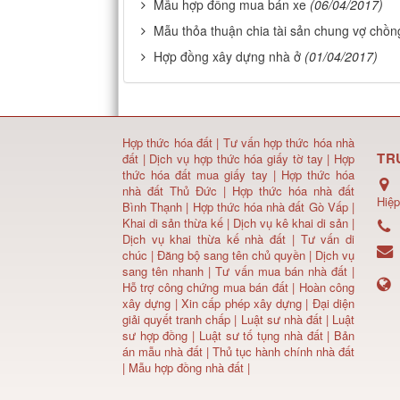
Mẫu hợp đồng mua bán xe
(06/04/2017)
Mẫu thỏa thuận chia tài sản chung vợ chồn
Hợp đồng xây dựng nhà ở
(01/04/2017)
Hợp thức hóa đất
|
Tư vấn hợp thức hóa nhà
TR
đất
|
Dịch vụ hợp thức hóa giấy tờ tay
|
Hợp
thức hóa đất mua giấy tay
|
Hợp thức hóa
nhà đất Thủ Đức
|
Hợp thức hóa nhà đất
Hiệp
Bình Thạnh
|
Hợp thức hóa nhà đất Gò Vấp
|
Khai di sản thừa kế
|
Dịch vụ kê khai di sản
|
Dịch vụ khai thừa kế nhà đất
|
Tư vấn di
chúc
|
Đăng bộ sang tên chủ quyền
|
Dịch vụ
sang tên nhanh
|
Tư vấn mua bán nhà đất
|
Hỗ trợ công chứng mua bán đất |
Hoàn công
xây dựng
|
Xin cấp phép xây dựng
|
Đại diện
giải quyết tranh chấp
|
Luật sư nhà đất
| Luật
sư hợp đồng | Luật sư tố tụng nhà đất |
Bản
án mẫu nhà đất
|
Thủ tục hành chính nhà đất
|
Mẫu hợp đồng nhà đất
|