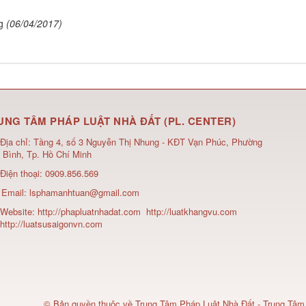
g
(06/04/2017)
UNG TÂM PHÁP LUẬT NHÀ ĐẤT (PL. CENTER)
Địa chỉ:
Tầng 4, số 3 Nguyễn Thị Nhung - KĐT Vạn Phúc, Phường
 Bình, Tp. Hồ Chí Minh
Điện thoại:
0909.856.569
Email:
lsphamanhtuan@gmail.com
Website:
http://phapluatnhadat.com
http://luatkhangvu.com
http://luatsusaigonvn.com
© Bản quyền thuộc về
Trung Tâm Pháp Luật Nhà Đất - Trung Tâm