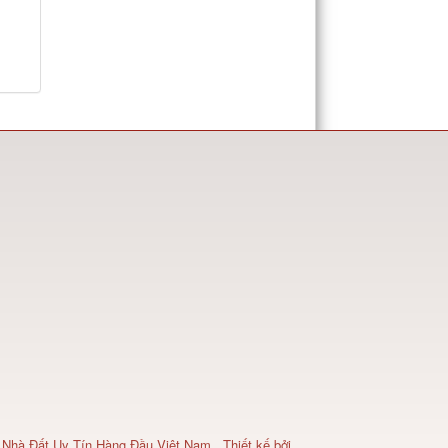
 Nhà Đất Uy Tín Hàng Đầu Việt Nam
.
Thiết kế bởi