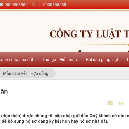
0909856569
Zalo: 0909856569
ranh chấp nhà đất
Thủ tục - Biểu mẫu
Hỏi đáp pháp luật
Mẫu cam kết - Hợp đồng
hân
 (độc thân) được chúng tôi cập nhật gửi đến Quý khách có nhu 
h để bổ sung hồ sơ đăng ký kết hôn hay hồ sơ nhà đất.