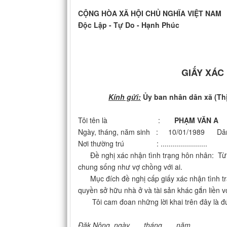
CỘNG HÒA XÃ HỘI CHỦ NGHĨA VIỆT NAM
Độc Lập - Tự Do - Hạnh Phúc
GIẤY XÁC
Kính gửi:
Ủy ban nhân dân xã (Thị tr
Tôi tên là :
PHẠM 
Ngày, tháng, năm sinh : 10/01/1989 Dân tộc..
Nơi thường trú : .......................
Đề nghị xác nhận tình trạng hôn nhân: Từ kh
chung sống như vợ chồng với ai.
Mục đích đề nghị cấp giấy xác nhận tình trạ
quyền sở hữu nhà ở và tài sản khác gắn liền vớ
Tôi cam đoan những lời khai trên đây là đún
Đăk Nông
, ngày tháng năm