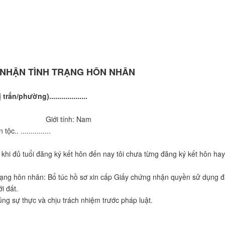
 NHẬN TÌNH TRẠNG HÔN NHÂN
ấn/phường)...................
VĂN A
Giới tính: Nam
 ...............
i đủ tuổi đăng ký kết hôn đến nay tôi chưa từng đăng ký kết hôn hay
ng hôn nhân: Bổ túc hồ sơ xin cấp Giấy chứng nhận quyền sử dụng đ
i đất.
g sự thực và chịu trách nhiệm trước pháp luật.