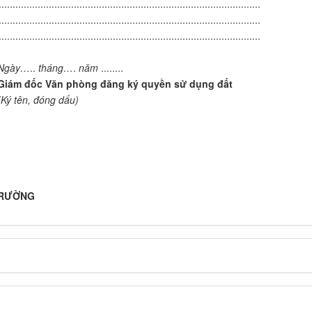
..............................................................................................
..............................................................................................
..............................................................................................
Ngày…
..
tháng…
.
năm
........
Giám đốc Văn phòng đăng ký quyền sử dụng đất
(Ký tên, đóng dấu)
TRƯỜNG