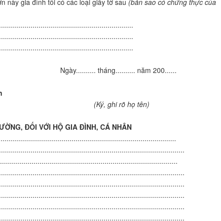
 này gia đình tôi có các loại giấy tờ sau
(bản sao có chứng thực của
....................................................................
....................................................................
....................................................................
g.......... năm 200......
n
rõ họ tên)
ỜNG, ĐỐI VỚI HỘ GIA ĐÌNH, CÁ NHÂN
..................................................................................
..............................................................................................
.................................................................................
..............................................................................................
..............................................................................................
..............................................................................................
..............................................................................................
..............................................................................................