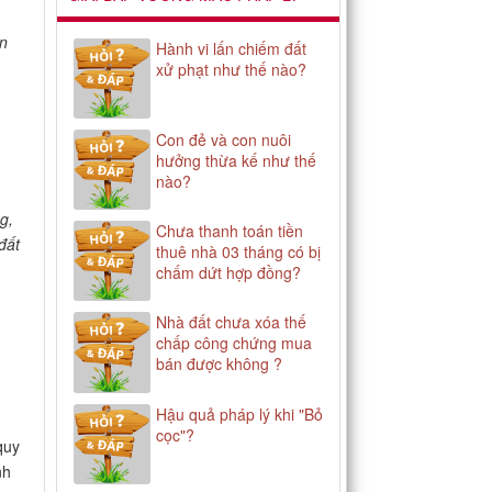
ển
Hành vi lấn chiếm đất
xử phạt như thế nào?
Con đẻ và con nuôi
hưởng thừa kế như thế
nào?
g,
Chưa thanh toán tiền
đất
thuê nhà 03 tháng có bị
chấm dứt hợp đồng?
Nhà đất chưa xóa thế
chấp công chứng mua
bán được không ?
Hậu quả pháp lý khi "Bỏ
cọc"?
quy
nh