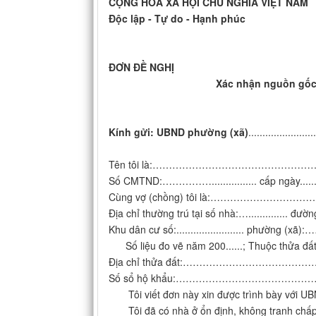
CỘNG HÒA XÃ HỘI CHỦ NGHĨA VIỆT NAM
Độc lập - Tự do - Hạnh phúc
ĐƠN ĐỀ NGHỊ
Xác nhận nguồn gốc sử d
Kính gửi: UBND phường (xã)
........................
Tên tôi là:…………………………………………
Số CMTND:……………................ cấp ngày......./.......
Cùng vợ (chồng) tôi là:…………
Địa chỉ thường trú tại số nhà:….....
Khu dân cư số:........................ p
Số liệu đo vẽ năm 200......; Thuộc thửa đất số: ..
Địa chỉ thửa đất:………………………
Số sổ hộ khẩu:………………………………………………….…
Tôi viết đơn này xin được trình bày với UB
Tôi đã có nhà ở ổn định, không tranh chấp, phù