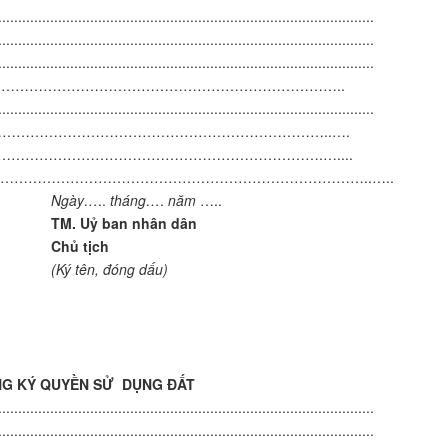
..............................................................................................
..............................................................................................
..............................................................................................
ích hiện tại:………………………………………………………………..
..............................................................................................
i về đất đai:………………………………………………………………..….
ng đất :………………………………………………………………….…....
…………………………………………………………………..…..
Ngày…
..
tháng…
.
năm
…..
TM. Uỷ ban nhân dân
Chủ tịch
(Ký tên, đóng dấu)
NG KÝ QUYỀN SỬ DỤNG ĐẤT
..............................................................................................
..............................................................................................