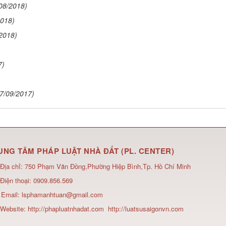
08/2018)
2018)
2018)
7)
7/09/2017)
UNG TÂM PHÁP LUẬT NHÀ ĐẤT (PL. CENTER)
Địa chỉ:
750 Phạm Văn Đồng,Phường Hiệp Bình,Tp. Hồ Chí Minh
Điện thoại:
0909.856.569
Email:
lsphamanhtuan@gmail.com
Website:
http://phapluatnhadat.com
http://luatsusaigonvn.com