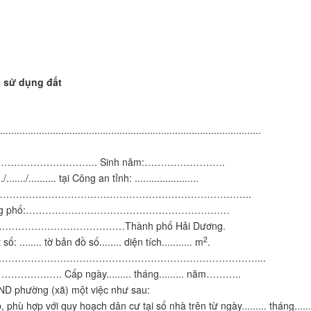
ụng đất
..............................................................................................
………………………….. Sinh năm:…………………….
/.......... tại Công an tỉnh: .......................
……………………………………………………………………………………..
......... đường phố:………………………………………………………
hường (xã):……………………………………Thành phố Hải Dương.
2
...... tờ bản đồ số........ diện tích........... m
.
…………………………………………………………………………………...
. Cấp ngày......... tháng......... năm………..
ND phường (xã) một việc như sau:
 hợp với quy hoạch dân cư tại số nhà trên từ ngày......... tháng.......