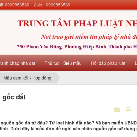
0909856569
Zalo: 0909856569
ranh chấp nhà đất
Thủ tục - Biểu mẫu
Hỏi đáp pháp luật
Mẫu cam kết - Hợp đồng
 gốc đất
 nguồn gốc đó từ đâu? Từ loại hình đất nào? Và bạn muốn UBND
đình. Dưới đây là mẫu đơn đề nghị xác nhận nguồn gốc sử dụng 