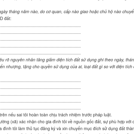
ừ ngày tháng năm nào, do cơ quan, cấp nào giao hoặc chủ hộ nào chuy
D đất:
....................................................................
....................................................................
....................................................................
....................................................................
....................................................................
êu rõ nguyên nhân tăng giảm diện tích đất sử dụng ghi theo ngày, thán
n nhượng, tặng cho quyền sử dụng của ai, loại đất gì so với diện tích 
....................................................................
....................................................................
....................................................................
....................................................................
....................................................................
rên nếu sai tôi hoàn toàn chịu trách nhiệm trước pháp luật.
g (xã) xác nhận cho gia đình tôi về nguồn gốc đất, sự phù hợp với 
a đình tôi làm thủ tục đăng ký và xin chuyển mục đích sử dụng đất thà