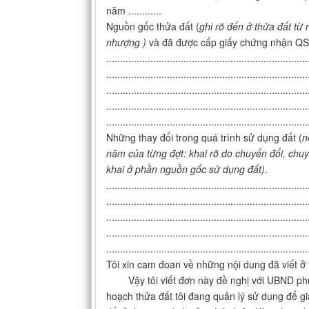
năm ............
Nguồn gốc thửa đất (
ghi rõ đến ở thửa đất t
nhượng )
và đã được cấp giấy chứng nhận QS
.........................................................................
.........................................................................
.........................................................................
.........................................................................
.........................................................................
Những thay đổi trong quá trình sử dụng đất (
n
năm của từng đợt: khai rõ do chuyển đổi, chuyể
khai ở phần nguồn gốc sử dụng đất)
.
.........................................................................
.........................................................................
.........................................................................
.........................................................................
.........................................................................
Tôi xin cam đoan về những nội dung đã viết ở t
Vậy tôi viết đơn này đề nghị với UBND phườn
hoạch thửa đất tôi đang quản lý sử dụng để gi