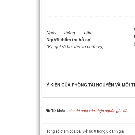
.........................................................................
.........................................................................
.........................................................................
Ngày…
..
tháng…
..
.
năm
……...
Người thẩm tra hồ sơ
(Ký, ghi rõ họ, tên và chức vụ)
Ý KIẾN CỦA PHÒNG TÀI NGUYÊN VÀ MÔI 
Từ khóa:
mẫu đề nghị xác nhận nguồn gốc đất
Tổng số điểm của bài viết là: 0 trong 0 đánh giá