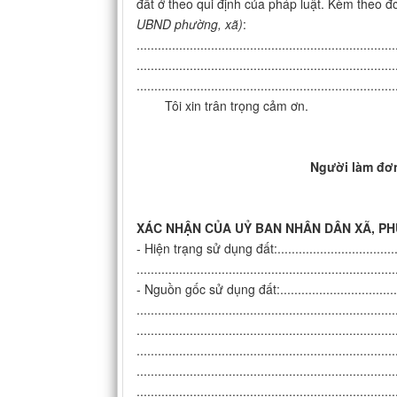
đất ở theo qui định của pháp luật. Kèm theo đơn
UBND phường, xã)
:
.........................................................................
.........................................................................
.........................................................................
Tôi xin trân trọng cảm ơn.
Ngày.......... thán
Người làm đơ
(Ký, ghi 
XÁC NHẬN CỦA UỶ BAN NHÂN DÂN XÃ, PHƯ
- Hiện trạng sử dụng đất:.........................................
.........................................................................
- Nguồn gốc sử dụng đất:..........................................
.........................................................................
.........................................................................
.........................................................................
.........................................................................
.........................................................................