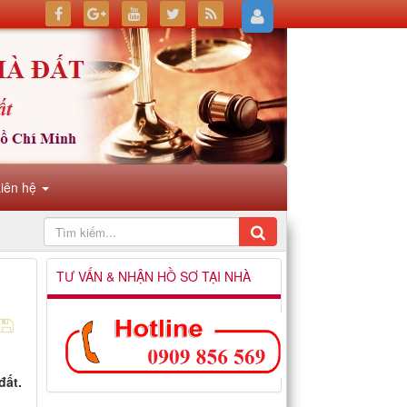
Liên hệ
TƯ VẤN & NHẬN HỒ SƠ TẠI NHÀ
đất.