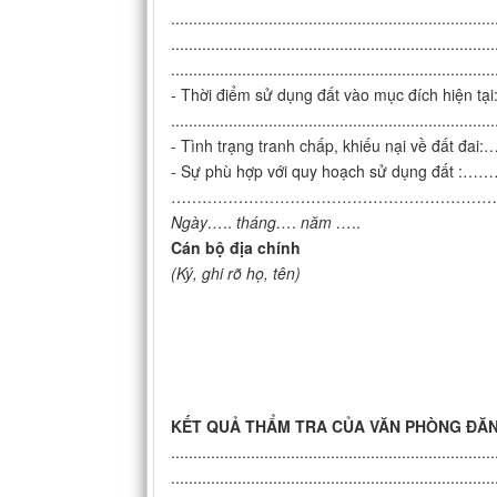
.........................................................................
.........................................................................
.........................................................................
- Thời điểm sử dụng đất vào mục đ
.........................................................................
- Tình trạng tranh chấp, khiếu nạ
- Sự phù hợp với quy hoạch sử dụ
…………………………………………………………
Ngày…
..
tháng…
.
năm …
..
Cán bộ địa chính
(Ký, ghi rõ họ, tên)
KẾT QUẢ THẨM TRA CỦA VĂN PHÒNG ĐĂ
.........................................................................
.........................................................................