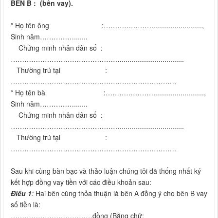
BÊN B : (bên vay).
* Họ tên ông :…………………..........................,
Sinh năm…………….......
Chứng minh nhân dân số :
………………………………………….................................
Thường trú tại :
……………………………………………………………….
* Họ tên bà :…………………..........................,
Sinh năm…………….......
Chứng minh nhân dân số :
………………………………………….................................
Thường trú tại :
……………………………………………………………….
Sau khi cùng bàn bạc và thảo luận chúng tôi đã thống nhất ký
kết hợp đồng vay tiền với các điều khoản sau:
Điều 1
:
Hai bên cùng thỏa thuận là bên A đồng ý cho bên B vay
số tiền là:
………………………………đồng (Bằng chữ: