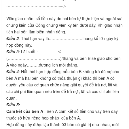
…………………………………....).
Việc giao nhận số tiền này do hai bên tự thực hiện và ngoài sự
chứng kiến của Công chứng viên ký tên dưới đây. Khi giao nhận
tiền hai bên làm biên nhận riêng.
Điều 2
:
Thời hạn vay là:……………………tháng kể từ ngày ký
hợp đồng này.
Điều 3
:
Lãi suất :……………%
(…………………………………)/tháng và bên B sẽ giao cho bên
A vào ngày………dương lịch mỗi tháng.
Điều 4
:
Hết thời hạn hợp đồng nếu bên B không trả đủ nợ cho
bên A mà hai bên không có thỏa thuận gì khác thì bên A có
quyền yêu cầu cơ quan chức năng giải quyết để trả nợ, lãi và
các chi phí liên quan nêu trên để trả nợ , lãi và các chi phí liên
quan.
Điều 5:
Cam kết của bên A
: Bên A cam kết số tiền cho vay trên đây
thuộc sở hữu riêng hợp pháp của bên A.
Hợp đồng này được lập thành 03 bản có giá trị như nhau, mỗi