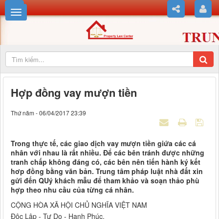
Hợp đồng vay mượn tiền
Thứ năm - 06/04/2017 23:39
Trong thực tế, các giao dịch vay mượn tiền giứa các cá
nhân với nhau là rất nhiều. Để các bên tránh được những
tranh chấp không đáng có, các bên nên tiến hành ký kết
hơp đồng bằng văn bản. Trung tâm pháp luật nhà đất xin
gửi đến QUý khách mẫu để tham khảo và soạn thảo phù
hợp theo nhu cầu của từng cá nhân.
CỘNG HÒA XÃ HỘI CHỦ NGHĨA VIỆT NAM
Độc Lập - Tự Do - Hạnh Phúc.