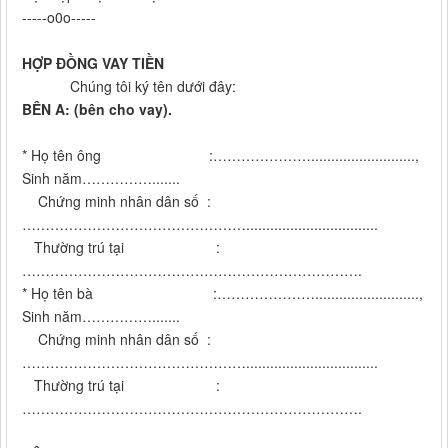
-----o0o-----
HỢP ĐỒNG VAY TIỀN
Chúng tôi ký tên dưới đây:
BÊN A: (bên cho vay).
* Họ tên ông :…………………..........................,
Sinh năm…………….......
Chứng minh nhân dân số :
………………………………………….................................
Thường trú tại :
……………………………………………………………….
* Họ tên bà :…………………..........................,
Sinh năm…………….......
Chứng minh nhân dân số :
………………………………………….................................
Thường trú tại :
……………………………………………………………….