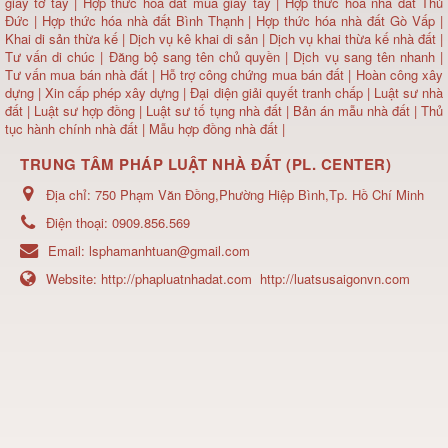
giấy tờ tay
|
Hợp thức hóa đất mua giấy tay
|
Hợp thức hóa nhà đất Thủ
Đức
|
Hợp thức hóa nhà đất Bình Thạnh
|
Hợp thức hóa nhà đất Gò Vấp
|
Khai di sản thừa kế
|
Dịch vụ kê khai di sản
|
Dịch vụ khai thừa kế nhà đất
|
Tư vấn di chúc
|
Đăng bộ sang tên chủ quyền
|
Dịch vụ sang tên nhanh
|
Tư vấn mua bán nhà đất
| Hỗ trợ công chứng mua bán đất |
Hoàn công xây
dựng
|
Xin cấp phép xây dựng
|
Đại diện giải quyết tranh chấp
|
Luật sư nhà
đất
| Luật sư hợp đồng | Luật sư tố tụng nhà đất |
Bản án mẫu nhà đất
|
Thủ
tục hành chính nhà đất
|
Mẫu hợp đồng nhà đất
|
TRUNG TÂM PHÁP LUẬT NHÀ ĐẤT (PL. CENTER)
Địa chỉ:
750 Phạm Văn Đồng,Phường Hiệp Bình,Tp. Hồ Chí Minh
Điện thoại:
0909.856.569
Email:
lsphamanhtuan@gmail.com
Website:
http://phapluatnhadat.com
http://luatsusaigonvn.com