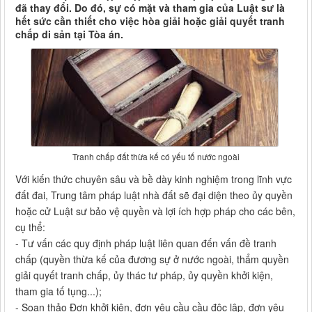
đã thay đổi. Do đó, sự có mặt và tham gia của Luật sư là
hết sức cần thiết cho việc hòa giải hoặc giải quyết tranh
chấp di sản tại Tòa án.
Tranh chấp đất thừa kế có yếu tố nước ngoài
Với kiến thức chuyên sâu và bề dày kinh nghiệm trong lĩnh vực
đất đai, Trung tâm pháp luật nhà đất sẽ đại diện theo ủy quyền
hoặc cử Luật sư bảo vệ quyền và lợi ích hợp pháp cho các bên,
cụ thể:
- Tư vấn các quy định pháp luật liên quan đến vấn đề tranh
chấp (quyền thừa kế của đương sự ở nước ngoài, thẩm quyền
giải quyết tranh chấp, ủy thác tư pháp, ủy quyền khởi kiện,
tham gia tố tụng...);
- Soạn thảo Đơn khởi kiện, đơn yêu cầu cầu độc lập, đơn yêu