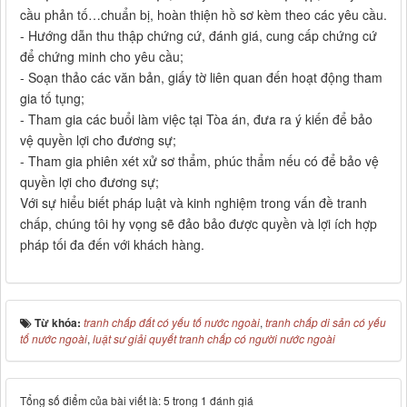
cầu phản tố…chuẩn bị, hoàn thiện hồ sơ kèm theo các yêu cầu.
- Hướng dẫn thu thập chứng cứ, đánh giá, cung cấp chứng cứ
để chứng minh cho yêu cầu;
- Soạn thảo các văn bản, giấy tờ liên quan đến hoạt động tham
gia tố tụng;
- Tham gia các buổi làm việc tại Tòa án, đưa ra ý kiến để bảo
vệ quyền lợi cho đương sự;
- Tham gia phiên xét xử sơ thẩm, phúc thẩm nếu có để bảo vệ
quyền lợi cho đương sự;
Với sự hiểu biết pháp luật và kinh nghiệm trong vấn đề tranh
chấp, chúng tôi hy vọng sẽ đảo bảo được quyền và lợi ích hợp
pháp tối đa đến với khách hàng.
Từ khóa:
tranh chấp đất có yếu tố nước ngoài
,
tranh chấp di sản có yếu
tố nước ngoài
,
luật sư giải quyết tranh chấp có người nước ngoài
Tổng số điểm của bài viết là: 5 trong 1 đánh giá