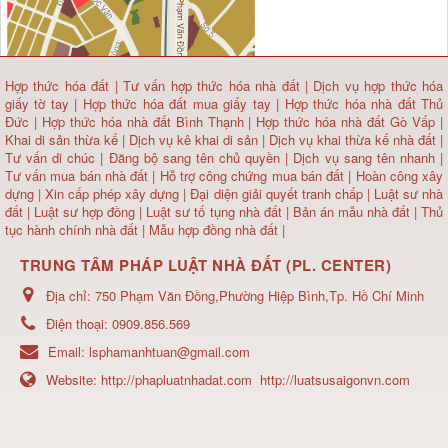
Hợp thức hóa đất
|
Tư vấn hợp thức hóa nhà đất
|
Dịch vụ hợp thức hóa
giấy tờ tay
|
Hợp thức hóa đất mua giấy tay
|
Hợp thức hóa nhà đất Thủ
Đức
|
Hợp thức hóa nhà đất Bình Thạnh
|
Hợp thức hóa nhà đất Gò Vấp
|
Khai di sản thừa kế
|
Dịch vụ kê khai di sản
|
Dịch vụ khai thừa kế nhà đất
|
Tư vấn di chúc
|
Đăng bộ sang tên chủ quyền
|
Dịch vụ sang tên nhanh
|
Tư vấn mua bán nhà đất
| Hỗ trợ công chứng mua bán đất |
Hoàn công xây
dựng
|
Xin cấp phép xây dựng
|
Đại diện giải quyết tranh chấp
|
Luật sư nhà
đất
| Luật sư hợp đồng | Luật sư tố tụng nhà đất |
Bản án mẫu nhà đất
|
Thủ
tục hành chính nhà đất
|
Mẫu hợp đồng nhà đất
|
TRUNG TÂM PHÁP LUẬT NHÀ ĐẤT (PL. CENTER)
Địa chỉ:
750 Phạm Văn Đồng,Phường Hiệp Bình,Tp. Hồ Chí Minh
Điện thoại:
0909.856.569
Email:
lsphamanhtuan@gmail.com
Website:
http://phapluatnhadat.com
http://luatsusaigonvn.com