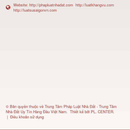
Website:
http://phapluatnhadat.com
http://luatkhangvu.com
http://luatsusaigonvn.com
© Bản quyền thuộc về
Trung Tâm Pháp Luật Nhà Đất - Trung Tâm
Nhà Đất Uy Tín Hàng Đầu Việt Nam
.
Thiết kế bởi
PL. CENTER
.
|
Điều khoản sử dụng