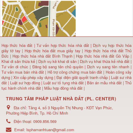
Hợp thức hóa đất
|
Tư vấn hợp thức hóa nhà đất
|
Dịch vụ hợp thức hóa
giấy tờ tay
|
Hợp thức hóa đất mua giấy tay
|
Hợp thức hóa nhà đất Thủ
Đức
|
Hợp thức hóa nhà đất Bình Thạnh
|
Hợp thức hóa nhà đất Gò Vấp
|
Khai di sản thừa kế
|
Dịch vụ kê khai di sản
|
Dịch vụ khai thừa kế nhà đất
|
Tư vấn di chúc
|
Đăng bộ sang tên chủ quyền
|
Dịch vụ sang tên nhanh
|
Tư vấn mua bán nhà đất
| Hỗ trợ công chứng mua bán đất |
Hoàn công xây
dựng
|
Xin cấp phép xây dựng
|
Đại diện giải quyết tranh chấp
|
Luật sư nhà
đất
| Luật sư hợp đồng | Luật sư tố tụng nhà đất |
Bản án mẫu nhà đất
|
Thủ
tục hành chính nhà đất
|
Mẫu hợp đồng nhà đất
|
TRUNG TÂM PHÁP LUẬT NHÀ ĐẤT (PL. CENTER)
Địa chỉ:
Tầng 4, số 3 Nguyễn Thị Nhung - KĐT Vạn Phúc,
Phường Hiệp Bình, Tp. Hồ Chí Minh
Điện thoại:
0909.856.569
Email:
lsphamanhtuan@gmail.com