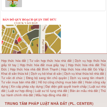
Hợp thức hóa đất
|
Tư vấn hợp thức hóa nhà đất
|
Dịch vụ hợp thức hóa
giấy tờ tay
|
Hợp thức hóa đất mua giấy tay
|
Hợp thức hóa nhà đất Thủ
Đức
|
Hợp thức hóa nhà đất Bình Thạnh
|
Hợp thức hóa nhà đất Gò Vấp
|
Khai di sản thừa kế
|
Dịch vụ kê khai di sản
|
Dịch vụ khai thừa kế nhà đất
|
Tư vấn di chúc
|
Đăng bộ sang tên chủ quyền
|
Dịch vụ sang tên nhanh
|
Tư vấn mua bán nhà đất
| Hỗ trợ công chứng mua bán đất |
Hoàn công xây
dựng
|
Xin cấp phép xây dựng
|
Đại diện giải quyết tranh chấp
|
Luật sư nhà
đất
| Luật sư hợp đồng | Luật sư tố tụng nhà đất |
Bản án mẫu nhà đất
|
Thủ
tục hành chính nhà đất
|
Mẫu hợp đồng nhà đất
|
TRUNG TÂM PHÁP LUẬT NHÀ ĐẤT (PL. CENTER)