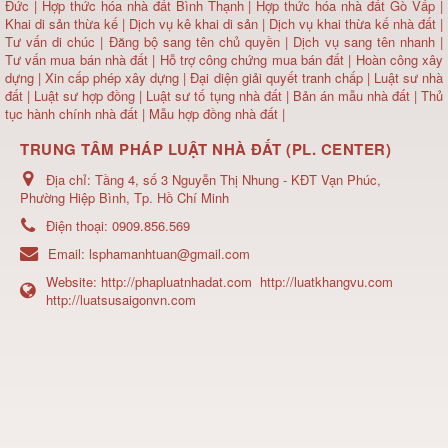
Đức
|
Hợp thức hóa nhà đất Bình Thạnh
|
Hợp thức hóa nhà đất Gò Vấp
|
Khai di sản thừa kế
|
Dịch vụ kê khai di sản
|
Dịch vụ khai thừa kế nhà đất
|
Tư vấn di chúc
|
Đăng bộ sang tên chủ quyền
|
Dịch vụ sang tên nhanh
|
Tư vấn mua bán nhà đất
| Hỗ trợ công chứng mua bán đất |
Hoàn công xây
dựng
|
Xin cấp phép xây dựng
|
Đại diện giải quyết tranh chấp
|
Luật sư nhà
đất
| Luật sư hợp đồng | Luật sư tố tụng nhà đất |
Bản án mẫu nhà đất
|
Thủ
tục hành chính nhà đất
|
Mẫu hợp đồng nhà đất
|
TRUNG TÂM PHÁP LUẬT NHÀ ĐẤT (PL. CENTER)
Địa chỉ:
Tầng 4, số 3 Nguyễn Thị Nhung - KĐT Vạn Phúc,
Phường Hiệp Bình, Tp. Hồ Chí Minh
Điện thoại:
0909.856.569
Email:
lsphamanhtuan@gmail.com
Website:
http://phapluatnhadat.com
http://luatkhangvu.com
http://luatsusaigonvn.com