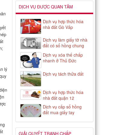
DỊCH VỤ ĐƯỢC QUAN TÂM
hân
Dịch vụ hợp thức hóa
nhà đất Gò Vấp
yết
phép
Dịch vụ làm giấy tờ nhà
ất
đất có sổ hồng chung
h;
Dịch vụ xóa thế chấp
nhanh ở Thủ Đức
n lý
Dịch vụ tách thửa đất
 quy
diện
Dịch vụ hợp thức hóa
iện
nhà đất quận 12
ược
Dịch vụ cấp sổ hồng
đất mua giấy tay
ựng
ất
GIẢI QUYẾT TRANH CHẤP