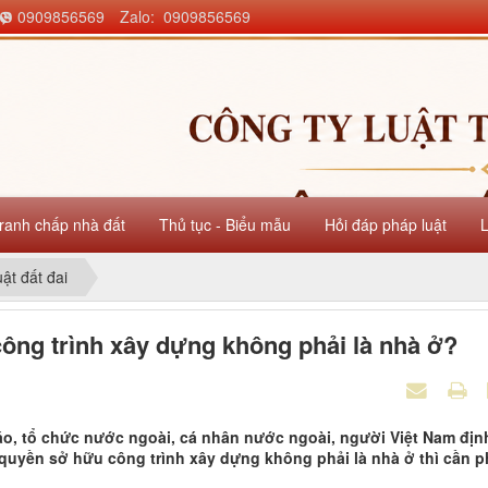
0909856569
Zalo: 0909856569
ranh chấp nhà đất
Thủ tục - Biểu mẫu
Hỏi đáp pháp luật
uật đất đai
ng trình xây dựng không phải là nhà ở?
iáo, tổ chức nước ngoài, cá nhân nước ngoài, người Việt Nam địn
yền sở hữu công trình xây dựng không phải là nhà ở thì cần p