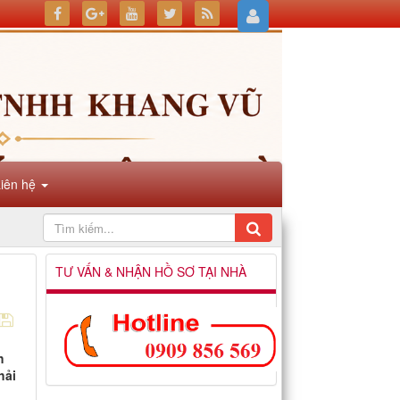
Liên hệ
TƯ VẤN & NHẬN HỒ SƠ TẠI NHÀ
h
hải