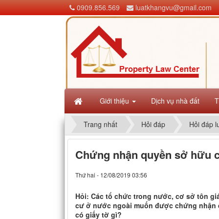
0909.856.569
luatkhangvu@gmail.com
Giới thiệu
Dịch vụ nhà đất
T
Trang nhất
Hỏi đáp
Hỏi đáp l
Chứng nhận quyền sở hữu cô
Thứ hai - 12/08/2019 03:56
Hỏi: Các tổ chức trong nước, cơ sở tôn g
cư ở nước ngoài muốn được chứng nhận qu
có giấy tờ gì?