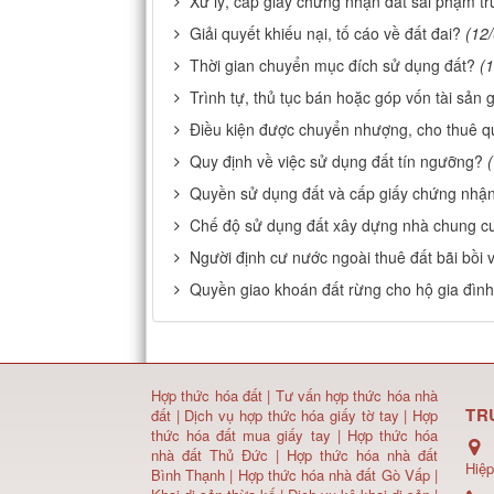
Xử lý, cấp giấy chứng nhận đất sai phạm t
Giải quyết khiếu nại, tố cáo về đất đai?
(12
Thời gian chuyển mục đích sử dụng đất?
(
Trình tự, thủ tục bán hoặc góp vốn tài sản g
Điều kiện được chuyển nhượng, cho thuê q
Quy định về việc sử dụng đất tín ngưỡng?
Quyền sử dụng đất và cấp giấy chứng nhậ
Chế độ sử dụng đất xây dựng nhà chung c
Người định cư nước ngoài thuê đất bãi bồi 
Quyền giao khoán đất rừng cho hộ gia đình
Hợp thức hóa đất
|
Tư vấn hợp thức hóa nhà
TR
đất
|
Dịch vụ hợp thức hóa giấy tờ tay
|
Hợp
thức hóa đất mua giấy tay
|
Hợp thức hóa
nhà đất Thủ Đức
|
Hợp thức hóa nhà đất
Hiệp
Bình Thạnh
|
Hợp thức hóa nhà đất Gò Vấp
|