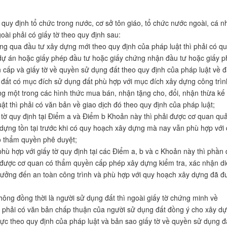
uy định tổ chức trong nước, cơ sở tôn giáo, tổ chức nước ngoài, cá n
ài phải có giấy tờ theo quy định sau:
ng qua đầu tư xây dựng mới theo quy định của pháp luật thì phải có qu
 dự án hoặc giấy phép đầu tư hoặc giấy chứng nhận đầu tư hoặc giấy 
ấp và giấy tờ về quyền sử dụng đất theo quy định của pháp luật về đ
 đất có mục đích sử dụng đất phù hợp với mục đích xây dựng công trìn
ng một trong các hình thức mua bán, nhận tặng cho, đổi, nhận thừa kế
ật thì phải có văn bản về giao dịch đó theo quy định của pháp luật;
tờ quy định tại Điểm a và Điểm b Khoản này thì phải được cơ quan quả
 dựng tồn tại trước khi có quy hoạch xây dựng mà nay vẫn phù hợp với
 thẩm quyền phê duyệt;
ù hợp với giấy tờ quy định tại các Điểm a, b và c Khoản này thì phần 
ải được cơ quan có thẩm quyền cấp phép xây dựng kiểm tra, xác nhận d
hưởng đến an toàn công trình và phù hợp với quy hoạch xây dựng đã đ
ông đồng thời là người sử dụng đất thì ngoài giấy tờ chứng minh về
hì phải có văn bản chấp thuận của người sử dụng đất đồng ý cho xây d
c theo quy định của pháp luật và bản sao giấy tờ về quyền sử dụng đ