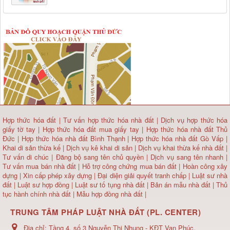
Hợp thức hóa đất
|
Tư vấn hợp thức hóa nhà đất
|
Dịch vụ hợp thức hóa
giấy tờ tay
|
Hợp thức hóa đất mua giấy tay
|
Hợp thức hóa nhà đất Thủ
Đức
|
Hợp thức hóa nhà đất Bình Thạnh
|
Hợp thức hóa nhà đất Gò Vấp
|
Khai di sản thừa kế
|
Dịch vụ kê khai di sản
|
Dịch vụ khai thừa kế nhà đất
|
Tư vấn di chúc
|
Đăng bộ sang tên chủ quyền
|
Dịch vụ sang tên nhanh
|
Tư vấn mua bán nhà đất
| Hỗ trợ công chứng mua bán đất |
Hoàn công xây
dựng
|
Xin cấp phép xây dựng
|
Đại diện giải quyết tranh chấp
|
Luật sư nhà
đất
| Luật sư hợp đồng | Luật sư tố tụng nhà đất |
Bản án mẫu nhà đất
|
Thủ
tục hành chính nhà đất
|
Mẫu hợp đồng nhà đất
|
TRUNG TÂM PHÁP LUẬT NHÀ ĐẤT (PL. CENTER)
Địa chỉ:
Tầng 4, số 3 Nguyễn Thị Nhung - KĐT Vạn Phúc,