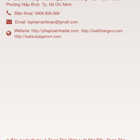
Phường Hiệp Bình, Tp. Hồ Chí Minh
Điện thoại:
0909.856.569
Email:
lsphamanhtuan@gmail.com
Website:
http://phapluatnhadat.com
http://luatkhangvu.com
http://luatsusaigonvn.com
© Bản quyền thuộc về
Trung Tâm Pháp Luật Nhà Đất - Trung Tâm