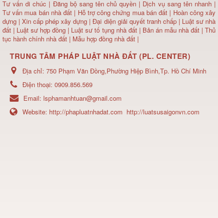
Tư vấn di chúc
|
Đăng bộ sang tên chủ quyền
|
Dịch vụ sang tên nhanh
|
Tư vấn mua bán nhà đất
| Hỗ trợ công chứng mua bán đất |
Hoàn công xây
dựng
|
Xin cấp phép xây dựng
|
Đại diện giải quyết tranh chấp
|
Luật sư nhà
đất
| Luật sư hợp đồng | Luật sư tố tụng nhà đất |
Bản án mẫu nhà đất
|
Thủ
tục hành chính nhà đất
|
Mẫu hợp đồng nhà đất
|
TRUNG TÂM PHÁP LUẬT NHÀ ĐẤT (PL. CENTER)
Địa chỉ:
750 Phạm Văn Đồng,Phường Hiệp Bình,Tp. Hồ Chí Minh
Điện thoại:
0909.856.569
Email:
lsphamanhtuan@gmail.com
Website:
http://phapluatnhadat.com
http://luatsusaigonvn.com