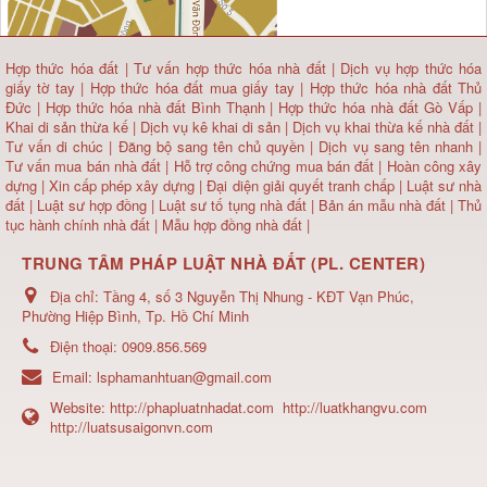
Hợp thức hóa đất
|
Tư vấn hợp thức hóa nhà đất
|
Dịch vụ hợp thức hóa
giấy tờ tay
|
Hợp thức hóa đất mua giấy tay
|
Hợp thức hóa nhà đất Thủ
Đức
|
Hợp thức hóa nhà đất Bình Thạnh
|
Hợp thức hóa nhà đất Gò Vấp
|
Khai di sản thừa kế
|
Dịch vụ kê khai di sản
|
Dịch vụ khai thừa kế nhà đất
|
Tư vấn di chúc
|
Đăng bộ sang tên chủ quyền
|
Dịch vụ sang tên nhanh
|
Tư vấn mua bán nhà đất
| Hỗ trợ công chứng mua bán đất |
Hoàn công xây
dựng
|
Xin cấp phép xây dựng
|
Đại diện giải quyết tranh chấp
|
Luật sư nhà
đất
| Luật sư hợp đồng | Luật sư tố tụng nhà đất |
Bản án mẫu nhà đất
|
Thủ
tục hành chính nhà đất
|
Mẫu hợp đồng nhà đất
|
TRUNG TÂM PHÁP LUẬT NHÀ ĐẤT (PL. CENTER)
Địa chỉ:
Tầng 4, số 3 Nguyễn Thị Nhung - KĐT Vạn Phúc,
Phường Hiệp Bình, Tp. Hồ Chí Minh
Điện thoại:
0909.856.569
Email:
lsphamanhtuan@gmail.com
Website:
http://phapluatnhadat.com
http://luatkhangvu.com
http://luatsusaigonvn.com