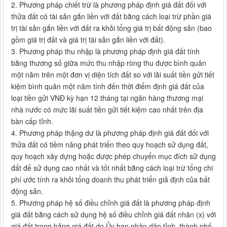
2. Phương pháp chiết trừ là phương pháp định giá đất đối với
thửa đất có tài sản gắn liền với đất bằng cách loại trừ phần giá
trị tài sản gắn liền với đất ra khỏi tổng giá trị bất động sản (bao
gồm giá trị đất và giá trị tài sản gắn liền với đất).
3. Phương pháp thu nhập là phương pháp định giá đất tính
bằng thương số giữa mức thu nhập ròng thu được bình quân
một năm trên một đơn vị diện tích đất so với lãi suất tiền gửi tiết
kiệm bình quân một năm tính đến thời điểm định giá đất của
loại tiền gửi VNĐ kỳ hạn 12 tháng tại ngân hàng thương mại
nhà nước có mức lãi suất tiền gửi tiết kiệm cao nhất trên địa
bàn cấp tỉnh.
4. Phương pháp thặng dư là phương pháp định giá đất đối với
thửa đất có tiềm năng phát triển theo quy hoạch sử dụng đất,
quy hoạch xây dựng hoặc được phép chuyển mục đích sử dụng
đất để sử dụng cao nhất và tốt nhất bằng cách loại trừ tổng chi
phí ước tính ra khỏi tổng doanh thu phát triển giả định của bất
động sản.
5. Phương pháp hệ số điều chỉnh giá đất là phương pháp định
giá đất bằng cách sử dụng hệ số điều chỉnh giá đất nhân (x) với
giá đất trong bảng giá đất do Ủy ban nhân dân tỉnh, thành phố