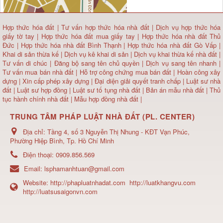
Hợp thức hóa đất
|
Tư vấn hợp thức hóa nhà đất
|
Dịch vụ hợp thức hóa
giấy tờ tay
|
Hợp thức hóa đất mua giấy tay
|
Hợp thức hóa nhà đất Thủ
Đức
|
Hợp thức hóa nhà đất Bình Thạnh
|
Hợp thức hóa nhà đất Gò Vấp
|
Khai di sản thừa kế
|
Dịch vụ kê khai di sản
|
Dịch vụ khai thừa kế nhà đất
|
Tư vấn di chúc
|
Đăng bộ sang tên chủ quyền
|
Dịch vụ sang tên nhanh
|
Tư vấn mua bán nhà đất
| Hỗ trợ công chứng mua bán đất |
Hoàn công xây
dựng
|
Xin cấp phép xây dựng
|
Đại diện giải quyết tranh chấp
|
Luật sư nhà
đất
| Luật sư hợp đồng | Luật sư tố tụng nhà đất |
Bản án mẫu nhà đất
|
Thủ
tục hành chính nhà đất
|
Mẫu hợp đồng nhà đất
|
TRUNG TÂM PHÁP LUẬT NHÀ ĐẤT (PL. CENTER)
Địa chỉ:
Tầng 4, số 3 Nguyễn Thị Nhung - KĐT Vạn Phúc,
Phường Hiệp Bình, Tp. Hồ Chí Minh
Điện thoại:
0909.856.569
Email:
lsphamanhtuan@gmail.com
Website:
http://phapluatnhadat.com
http://luatkhangvu.com
http://luatsusaigonvn.com