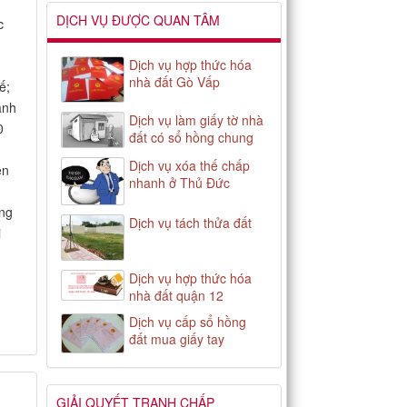
DỊCH VỤ ĐƯỢC QUAN TÂM
c
Dịch vụ hợp thức hóa
nhà đất Gò Vấp
ế;
ành
Dịch vụ làm giấy tờ nhà
0
đất có sổ hồng chung
Dịch vụ xóa thế chấp
ện
nhanh ở Thủ Đức
ỡng
Dịch vụ tách thửa đất
i
n
Dịch vụ hợp thức hóa
nhà đất quận 12
Dịch vụ cấp sổ hồng
đất mua giấy tay
GIẢI QUYẾT TRANH CHẤP