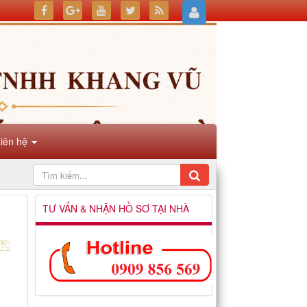
Liên hệ
TƯ VẤN & NHẬN HỒ SƠ TẠI NHÀ
u