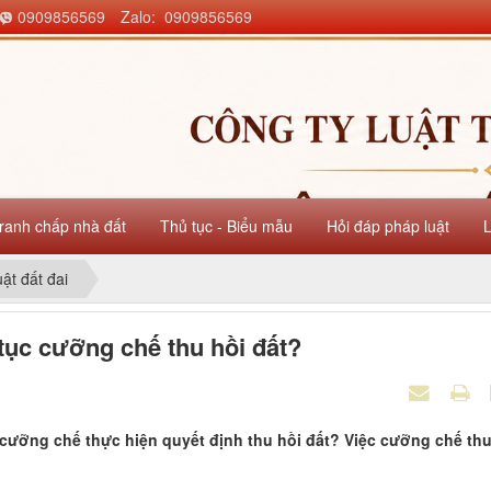
0909856569
Zalo: 0909856569
ranh chấp nhà đất
Thủ tục - Biểu mẫu
Hỏi đáp pháp luật
uật đất đai
 tục cưỡng chế thu hồi đất?
cưỡng chế thực hiện quyết định thu hồi đất? Việc cưỡng chế th