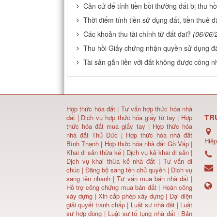
Căn cứ để tính tiền bồi thường đất bị thu hồ
Thời điểm tính tiền sử dụng đất, tiền thuê đ
Các khoản thu tài chính từ đất đai?
(06/06/
Thu hồi Giấy chứng nhận quyền sử dụng đ
Tài sản gắn liền với đất không được công 
Hợp thức hóa đất
|
Tư vấn hợp thức hóa nhà
TR
đất
|
Dịch vụ hợp thức hóa giấy tờ tay
|
Hợp
thức hóa đất mua giấy tay
|
Hợp thức hóa
nhà đất Thủ Đức
|
Hợp thức hóa nhà đất
Hiệp
Bình Thạnh
|
Hợp thức hóa nhà đất Gò Vấp
|
Khai di sản thừa kế
|
Dịch vụ kê khai di sản
|
Dịch vụ khai thừa kế nhà đất
|
Tư vấn di
chúc
|
Đăng bộ sang tên chủ quyền
|
Dịch vụ
sang tên nhanh
|
Tư vấn mua bán nhà đất
|
Hỗ trợ công chứng mua bán đất |
Hoàn công
xây dựng
|
Xin cấp phép xây dựng
|
Đại diện
giải quyết tranh chấp
|
Luật sư nhà đất
| Luật
sư hợp đồng | Luật sư tố tụng nhà đất |
Bản