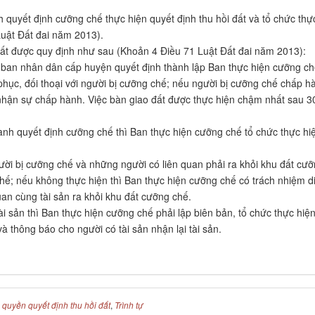
quyết định cưỡng chế thực hiện quyết định thu hồi đất và tổ chức thự
uật Đất đai năm 2013).
 đất được quy định như sau (Khoản 4 Điều 71 Luật Đất đai năm 2013):
y ban nhân dân cấp huyện quyết định thành lập Ban thực hiện cưỡng ch
phục, đối thoại với người bị cưỡng chế; nếu người bị cưỡng chế chấp h
 nhận sự chấp hành. Việc bàn giao đất được thực hiện chậm nhất sau 3
nh quyết định cưỡng chế thì Ban thực hiện cưỡng chế tổ chức thực hi
ời bị cưỡng chế và những người có liên quan phải ra khỏi khu đất cư
chế; nếu không thực hiện thì Ban thực hiện cưỡng chế có trách nhiệm d
an cùng tài sản ra khỏi khu đất cưỡng chế.
i sản thì Ban thực hiện cưỡng chế phải lập biên bản, tổ chức thực hiệ
à thông báo cho người có tài sản nhận lại tài sản.
quyền quyết định thu hồi đất
,
Trình tự