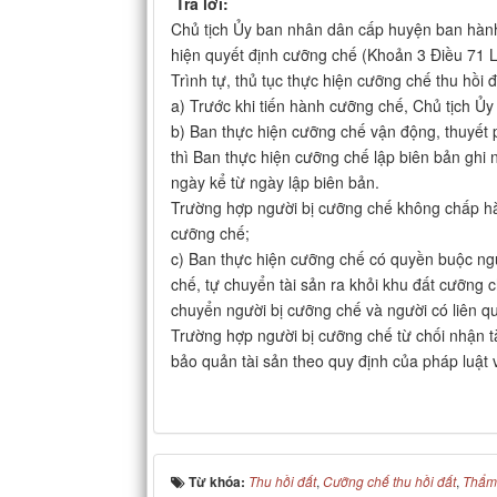
Trả lời:
Chủ tịch Ủy ban nhân dân cấp huyện ban hành 
hiện quyết định cưỡng chế (Khoản 3 Điều 71 L
Trình tự, thủ tục thực hiện cưỡng chế thu hồi
a) Trước khi tiến hành cưỡng chế, Chủ tịch Ủ
b) Ban thực hiện cưỡng chế vận động, thuyết 
thì Ban thực hiện cưỡng chế lập biên bản ghi
ngày kể từ ngày lập biên bản.
Trường hợp người bị cưỡng chế không chấp hà
cưỡng chế;
c) Ban thực hiện cưỡng chế có quyền buộc ngư
chế, tự chuyển tài sản ra khỏi khu đất cưỡng 
chuyển người bị cưỡng chế và người có liên qu
Trường hợp người bị cưỡng chế từ chối nhận tà
bảo quản tài sản theo quy định của pháp luật v
Từ khóa:
Thu hồi đất
,
Cưỡng chế thu hồi đất
,
Thẩm 