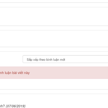
h luận bài viết này
inh?
(07/06/2019)