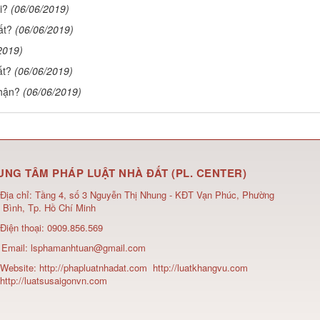
i?
(06/06/2019)
ất?
(06/06/2019)
2019)
ất?
(06/06/2019)
nhận?
(06/06/2019)
UNG TÂM PHÁP LUẬT NHÀ ĐẤT (PL. CENTER)
Địa chỉ:
Tầng 4, số 3 Nguyễn Thị Nhung - KĐT Vạn Phúc, Phường
 Bình, Tp. Hồ Chí Minh
Điện thoại:
0909.856.569
Email:
lsphamanhtuan@gmail.com
Website:
http://phapluatnhadat.com
http://luatkhangvu.com
http://luatsusaigonvn.com