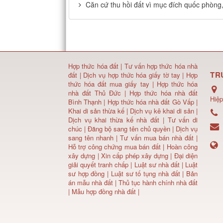
Căn cứ thu hồi đất vì mục đích quốc phòng
Hợp thức hóa đất
|
Tư vấn hợp thức hóa nhà
TR
đất
|
Dịch vụ hợp thức hóa giấy tờ tay
|
Hợp
thức hóa đất mua giấy tay
|
Hợp thức hóa
nhà đất Thủ Đức
|
Hợp thức hóa nhà đất
Hiệp
Bình Thạnh
|
Hợp thức hóa nhà đất Gò Vấp
|
Khai di sản thừa kế
|
Dịch vụ kê khai di sản
|
Dịch vụ khai thừa kế nhà đất
|
Tư vấn di
chúc
|
Đăng bộ sang tên chủ quyền
|
Dịch vụ
sang tên nhanh
|
Tư vấn mua bán nhà đất
|
Hỗ trợ công chứng mua bán đất |
Hoàn công
xây dựng
|
Xin cấp phép xây dựng
|
Đại diện
giải quyết tranh chấp
|
Luật sư nhà đất
| Luật
sư hợp đồng | Luật sư tố tụng nhà đất |
Bản
án mẫu nhà đất
|
Thủ tục hành chính nhà đất
|
Mẫu hợp đồng nhà đất
|