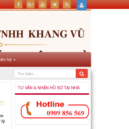
Liên hệ
TƯ VẤN & NHẬN HỒ SƠ TẠI NHÀ
ên
 lý