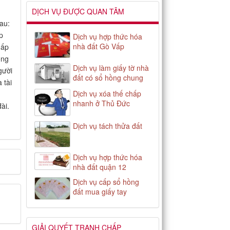
DỊCH VỤ ĐƯỢC QUAN TÂM
au:
p
Dịch vụ hợp thức hóa
nhà đất Gò Vấp
hấp
ông
Dịch vụ làm giấy tờ nhà
gười
đất có sổ hồng chung
 tài
Dịch vụ xóa thế chấp
nhanh ở Thủ Đức
ài.
Dịch vụ tách thửa đất
Dịch vụ hợp thức hóa
nhà đất quận 12
Dịch vụ cấp sổ hồng
đất mua giấy tay
GIẢI QUYẾT TRANH CHẤP