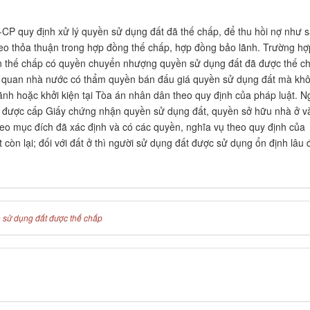
CP quy định xử lý quyền sử dụng đất đã thế chấp, để thu hồi nợ như s
eo thỏa thuận trong hợp đồng thế chấp, hợp đồng bảo lãnh. Trường hợ
ận thế chấp có quyền chuyển nhượng quyền sử dụng đất đã được thế c
cơ quan nhà nước có thẩm quyền bán đấu giá quyền sử dụng đất mà kh
ãnh hoặc khởi kiện tại Tòa án nhân dân theo quy định của pháp luật. N
 được cấp Giấy chứng nhận quyền sử dụng đất, quyền sở hữu nhà ở và
heo mục đích đã xác định và có các quyền, nghĩa vụ theo quy định của
 còn lại; đối với đất ở thì người sử dụng đất được sử dụng ổn định lâu đ
 sử dụng đất được thế chấp