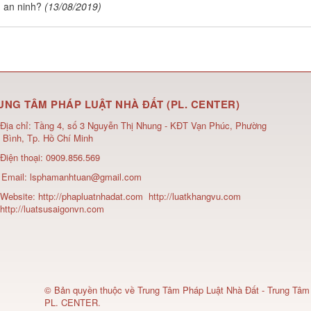
, an ninh?
(13/08/2019)
UNG TÂM PHÁP LUẬT NHÀ ĐẤT (PL. CENTER)
Địa chỉ:
Tầng 4, số 3 Nguyễn Thị Nhung - KĐT Vạn Phúc, Phường
 Bình, Tp. Hồ Chí Minh
Điện thoại:
0909.856.569
Email:
lsphamanhtuan@gmail.com
Website:
http://phapluatnhadat.com
http://luatkhangvu.com
http://luatsusaigonvn.com
© Bản quyền thuộc về
Trung Tâm Pháp Luật Nhà Đất - Trung Tâm
PL. CENTER
.