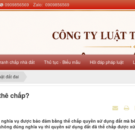
0909856569
Zalo: 0909856569
ranh chấp nhà đất
Thủ tục - Biểu mẫu
Hỏi đáp pháp luật
uật đất đai
thê chấp?
iện nghĩa vụ được bảo đảm bằng thế chấp quyền sử dụng đất mà b
không đúng nghĩa vụ thì quyền sử dụng đất đã thế chấp được xử