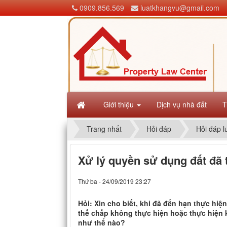
0909.856.569
luatkhangvu@gmail.com
Giới thiệu
Dịch vụ nhà đất
T
Trang nhất
Hỏi đáp
Hỏi đáp l
Xử lý quyền sử dụng đất đã 
Thứ ba - 24/09/2019 23:27
Hỏi: Xin cho biết, khi đã đến hạn thực h
thế chấp không thực hiện hoặc thực hiện 
như thế nào?