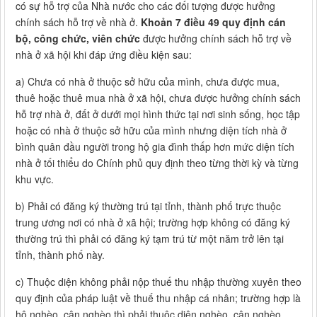
có sự hỗ trợ của Nhà nước cho các đối tượng được hưởng
chính sách hỗ trợ về nhà ở.
Khoản 7 điều 49 quy định cán
bộ, công chức, viên chức
được hưởng chính sách hỗ trợ về
nhà ở xã hội khi đáp ứng điều kiện sau:
a) Chưa có nhà ở thuộc sở hữu của mình, chưa được mua,
thuê hoặc thuê mua nhà ở xã hội, chưa được hưởng chính sách
hỗ trợ nhà ở, đất ở dưới mọi hình thức tại nơi sinh sống, học tập
hoặc có nhà ở thuộc sở hữu của mình nhưng diện tích nhà ở
bình quân đầu người trong hộ gia đình thấp hơn mức diện tích
nhà ở tối thiểu do Chính phủ quy định theo từng thời kỳ và từng
khu vực.
b) Phải có đăng ký thường trú tại tỉnh, thành phố trực thuộc
trung ương nơi có nhà ở xã hội; trường hợp không có đăng ký
thường trú thì phải có đăng ký tạm trú từ một năm trở lên tại
tỉnh, thành phố này.
c) Thuộc diện không phải nộp thuế thu nhập thường xuyên theo
quy định của pháp luật về thuế thu nhập cá nhân; trường hợp là
hộ nghèo, cận nghèo thì phải thuộc diện nghèo, cận nghèo