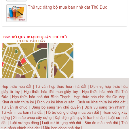
Thủ tục đăng bộ mua bán nhà đất Thủ Đức
Hợp thức hóa đất
|
Tư vấn hợp thức hóa nhà đất
|
Dịch vụ hợp thức hóa
giấy tờ tay
|
Hợp thức hóa đất mua giấy tay
|
Hợp thức hóa nhà đất Thủ
Đức
|
Hợp thức hóa nhà đất Bình Thạnh
|
Hợp thức hóa nhà đất Gò Vấp
|
Khai di sản thừa kế
|
Dịch vụ kê khai di sản
|
Dịch vụ khai thừa kế nhà đất
|
Tư vấn di chúc
|
Đăng bộ sang tên chủ quyền
|
Dịch vụ sang tên nhanh
|
Tư vấn mua bán nhà đất
| Hỗ trợ công chứng mua bán đất |
Hoàn công xây
dựng
|
Xin cấp phép xây dựng
|
Đại diện giải quyết tranh chấp
|
Luật sư nhà
đất
| Luật sư hợp đồng | Luật sư tố tụng nhà đất |
Bản án mẫu nhà đất
|
Thủ
tục hành chính nhà đất
|
Mẫu hợp đồng nhà đất
|