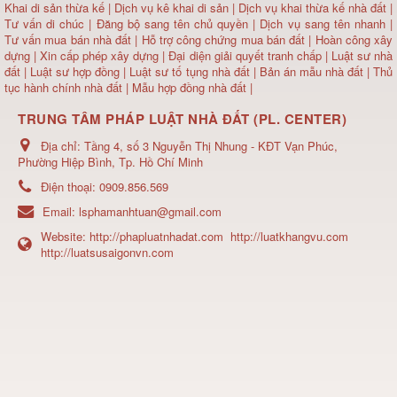
Khai di sản thừa kế
|
Dịch vụ kê khai di sản
|
Dịch vụ khai thừa kế nhà đất
|
Tư vấn di chúc
|
Đăng bộ sang tên chủ quyền
|
Dịch vụ sang tên nhanh
|
Tư vấn mua bán nhà đất
| Hỗ trợ công chứng mua bán đất |
Hoàn công xây
dựng
|
Xin cấp phép xây dựng
|
Đại diện giải quyết tranh chấp
|
Luật sư nhà
đất
| Luật sư hợp đồng | Luật sư tố tụng nhà đất |
Bản án mẫu nhà đất
|
Thủ
tục hành chính nhà đất
|
Mẫu hợp đồng nhà đất
|
TRUNG TÂM PHÁP LUẬT NHÀ ĐẤT (PL. CENTER)
Địa chỉ:
Tầng 4, số 3 Nguyễn Thị Nhung - KĐT Vạn Phúc,
Phường Hiệp Bình, Tp. Hồ Chí Minh
Điện thoại:
0909.856.569
Email:
lsphamanhtuan@gmail.com
Website:
http://phapluatnhadat.com
http://luatkhangvu.com
http://luatsusaigonvn.com