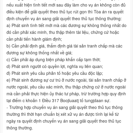
nếu xuất hiện tình tiết mới sau đây làm cho vụ án không còn đủ
điều kiện để giải quyết theo thủ tục rút gọn thì Tòa án ra quyết
định chuyển vụ án sang giải quyết theo thủ tục thông thường:
a) Phát sinh tình tiết mới mà các đương sự không thống nhất do
đó cần phải xác minh, thu thập thêm tài liệu, chứng cứ hoặc
cần phải tiến hành giám định;
b) Cần phải định giá, thẩm định giá tài sản tranh chấp mà các
đương sự không thống nhất về giá;
c) Cần phải áp dụng biện pháp khẩn cấp tạm thời;
d) Phát sinh người có quyền lợi, nghĩa vụ liên quan;
đ) Phát sinh yêu cầu phản tố hoặc yêu cầu độc lập;
e) Phát sinh đương sự cư trú ở nước ngoài, tài sản tranh chấp ở
nước ngoài, yêu cầu xác minh, thu thập chứng cứ ở nước ngoài
mà cần phải thực hiện ủy thác tư pháp, trừ trường hợp quy định
tại điểm c khoản 1 Điều 317 Boojluaatj tố tungjdaan sự.
- Trường hợp chuyển vụ án sang giải quyết theo thủ tục thông
thường thì thời hạn chuẩn bị xét xử vụ án được tính lại kể từ
ngày ra quyết định chuyển vụ án sang giải quyết theo thủ tục
thông thường.