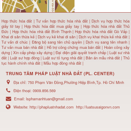
Hợp thức hóa đất
|
Tư vấn hợp thức hóa nhà đất
|
Dịch vụ hợp thức hóa
giấy tờ tay
|
Hợp thức hóa đất mua giấy tay
|
Hợp thức hóa nhà đất Thủ
Đức
|
Hợp thức hóa nhà đất Bình Thạnh
|
Hợp thức hóa nhà đất Gò Vấp
|
Khai di sản thừa kế
|
Dịch vụ kê khai di sản
|
Dịch vụ khai thừa kế nhà đất
|
Tư vấn di chúc
|
Đăng bộ sang tên chủ quyền
|
Dịch vụ sang tên nhanh
|
Tư vấn mua bán nhà đất
| Hỗ trợ công chứng mua bán đất |
Hoàn công xây
dựng
|
Xin cấp phép xây dựng
|
Đại diện giải quyết tranh chấp
|
Luật sư nhà
đất
| Luật sư hợp đồng | Luật sư tố tụng nhà đất |
Bản án mẫu nhà đất
|
Thủ
tục hành chính nhà đất
|
Mẫu hợp đồng nhà đất
|
TRUNG TÂM PHÁP LUẬT NHÀ ĐẤT (PL. CENTER)
Địa chỉ:
750 Phạm Văn Đồng,Phường Hiệp Bình,Tp. Hồ Chí Minh
Điện thoại:
0909.856.569
Email:
lsphamanhtuan@gmail.com
Website:
http://phapluatnhadat.com
http://luatsusaigonvn.com