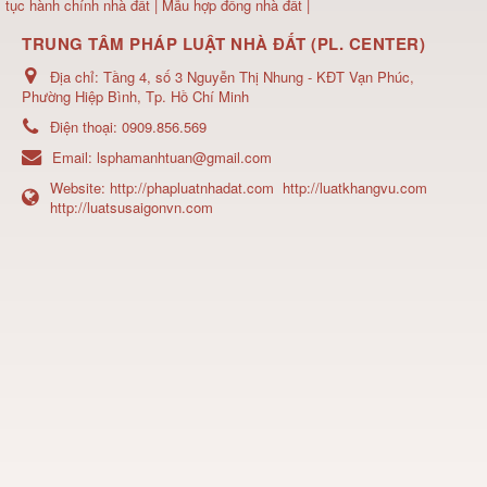
tục hành chính nhà đất
|
Mẫu hợp đồng nhà đất
|
TRUNG TÂM PHÁP LUẬT NHÀ ĐẤT (PL. CENTER)
Địa chỉ:
Tầng 4, số 3 Nguyễn Thị Nhung - KĐT Vạn Phúc,
Phường Hiệp Bình, Tp. Hồ Chí Minh
Điện thoại:
0909.856.569
Email:
lsphamanhtuan@gmail.com
Website:
http://phapluatnhadat.com
http://luatkhangvu.com
http://luatsusaigonvn.com