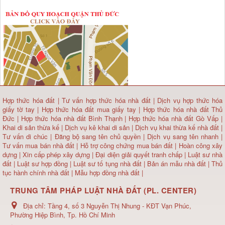
Hợp thức hóa đất
|
Tư vấn hợp thức hóa nhà đất
|
Dịch vụ hợp thức hóa
giấy tờ tay
|
Hợp thức hóa đất mua giấy tay
|
Hợp thức hóa nhà đất Thủ
Đức
|
Hợp thức hóa nhà đất Bình Thạnh
|
Hợp thức hóa nhà đất Gò Vấp
|
Khai di sản thừa kế
|
Dịch vụ kê khai di sản
|
Dịch vụ khai thừa kế nhà đất
|
Tư vấn di chúc
|
Đăng bộ sang tên chủ quyền
|
Dịch vụ sang tên nhanh
|
Tư vấn mua bán nhà đất
| Hỗ trợ công chứng mua bán đất |
Hoàn công xây
dựng
|
Xin cấp phép xây dựng
|
Đại diện giải quyết tranh chấp
|
Luật sư nhà
đất
| Luật sư hợp đồng | Luật sư tố tụng nhà đất |
Bản án mẫu nhà đất
|
Thủ
tục hành chính nhà đất
|
Mẫu hợp đồng nhà đất
|
TRUNG TÂM PHÁP LUẬT NHÀ ĐẤT (PL. CENTER)
Địa chỉ:
Tầng 4, số 3 Nguyễn Thị Nhung - KĐT Vạn Phúc,
Phường Hiệp Bình, Tp. Hồ Chí Minh