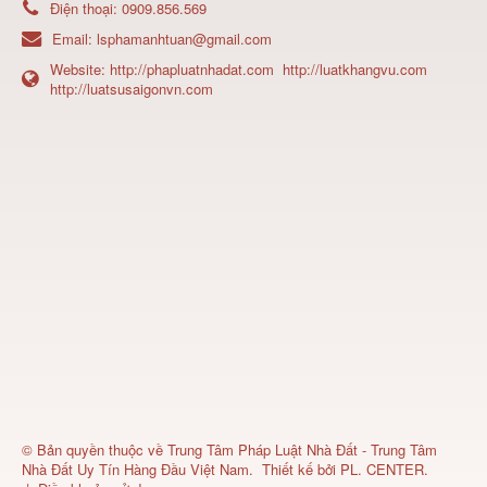
Điện thoại:
0909.856.569
Email:
lsphamanhtuan@gmail.com
Website:
http://phapluatnhadat.com
http://luatkhangvu.com
http://luatsusaigonvn.com
© Bản quyền thuộc về
Trung Tâm Pháp Luật Nhà Đất - Trung Tâm
Nhà Đất Uy Tín Hàng Đầu Việt Nam
.
Thiết kế bởi
PL. CENTER
.