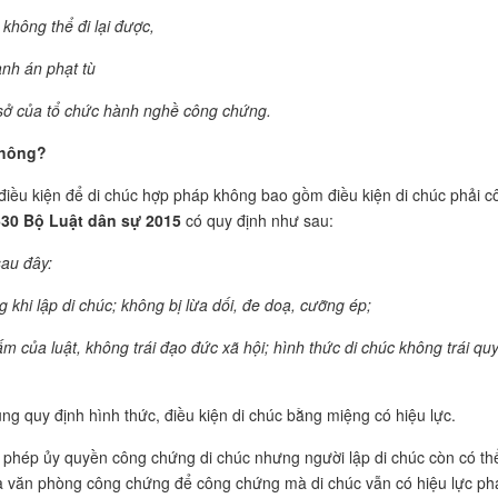
không thể đi lại được,
ành án phạt tù
 sở của tổ chức hành nghề công chứng.
không?
điều kiện để di chúc hợp pháp không bao gồm điều kiện di chúc phải c
630 Bộ Luật dân sự 2015
có quy định như sau:
sau đây:
 khi lập di chúc; không bị lừa dối, đe doạ, cưỡng ép;
m của luật, không trái đạo đức xã hội; hình thức di chúc không trái qu
ng quy định hình thức, điều kiện di chúc bằng miệng có hiệu lực.
ho phép ủy quyền công chứng di chúc nhưng người lập di chúc còn có th
ra văn phòng công chứng để công chứng mà di chúc vẫn có hiệu lực ph