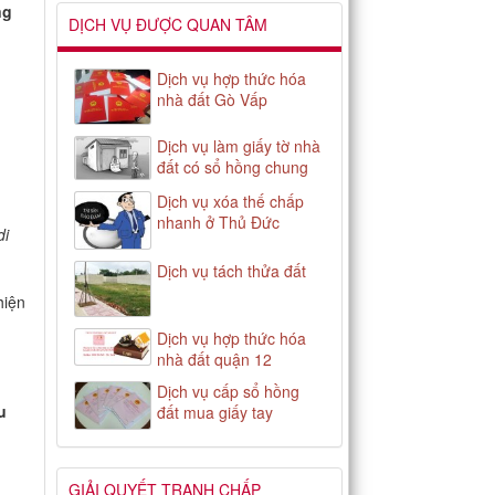
ng
DỊCH VỤ ĐƯỢC QUAN TÂM
Dịch vụ hợp thức hóa
nhà đất Gò Vấp
Dịch vụ làm giấy tờ nhà
đất có sổ hồng chung
Dịch vụ xóa thế chấp
nhanh ở Thủ Đức
di
Dịch vụ tách thửa đất
hiện
Dịch vụ hợp thức hóa
nhà đất quận 12
Dịch vụ cấp sổ hồng
u
đất mua giấy tay
GIẢI QUYẾT TRANH CHẤP