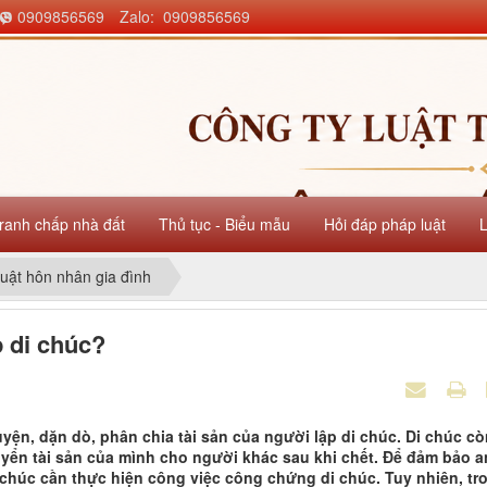
0909856569
Zalo: 0909856569
ranh chấp nhà đất
Thủ tục - Biểu mẫu
Hỏi đáp pháp luật
uật hôn nhân gia đình
 di chúc?
guyện, dặn dò, phân chia tài sản của người lập di chúc. Di chúc c
uyển tài sản của mình cho người khác sau khi chết. Để đảm bảo a
 chúc cần thực hiện công việc công chứng di chúc. Tuy nhiên, tr