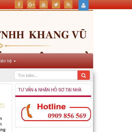
Liên hệ
TƯ VẤN & NHẬN HỒ SƠ TẠI NHÀ
òn
n
ong