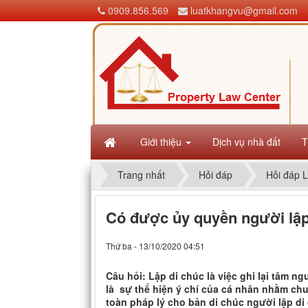
0909.856.569
luatkhangvu@gmail.com
Giới thiệu
Dịch vụ nhà đất
T
Trang nhất
Hỏi đáp
Hỏi đáp L
Có được ủy quyền người lập
Thứ ba - 13/10/2020 04:51
Câu hỏi: Lập di chúc là việc ghi lại tâm n
là sự thể hiện ý chí của cá nhân nhằm ch
toàn pháp lý cho bản di chúc người lập di