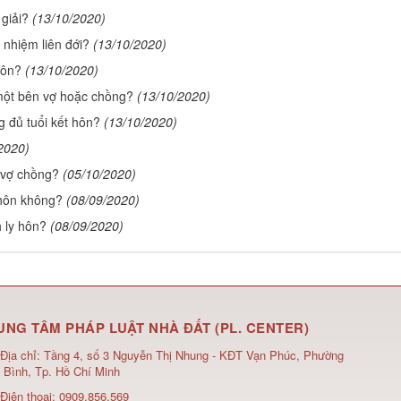
giải?
(13/10/2020)
 nhiệm liên đới?
(13/10/2020)
hôn?
(13/10/2020)
một bên vợ hoặc chồng?
(13/10/2020)
g đủ tuổi kết hôn?
(13/10/2020)
2020)
 vợ chồng?
(05/10/2020)
 hôn không?
(08/09/2020)
 ly hôn?
(08/09/2020)
UNG TÂM PHÁP LUẬT NHÀ ĐẤT (PL. CENTER)
Địa chỉ:
Tầng 4, số 3 Nguyễn Thị Nhung - KĐT Vạn Phúc, Phường
 Bình, Tp. Hồ Chí Minh
Điện thoại:
0909.856.569