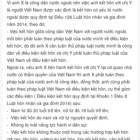
Vì anh X là công dân nước ngoài nên việc anh kết hôn với chị Y
là người Việt Nam được xác định là kết hôn có yếu tố nước
ngoài được quy định tại Điều 126 Luật hôn nhân và gia đình
năm 2014, theo đó:
- Việc kết hôn giữa công dân Việt Nam với người nước ngoài,
mỗi bên phải tuân theo pháp luật của nước mình về điều kiện
kết hôn, do đó anh X cần tuân thủ pháp luật nước mình là công
dân về điều kiện kết hôn và chị Y phải tuân thủ pháp luật của
Việt Nam về điều kiện kết hôn.
Ngoài ra, nếu anh X tiến hành kết hôn với chị Y tại cơ quan nhà
nước có thẩm quyền của Việt Nam thì anh X phải tuân theo
pháp luật của nước anh là công dân, đồng thời, anh cũng phải
tuân theo pháp luật Việt Nam về điều kiện kết hôn, cụ thể gồm
các điều kiện ( Điều kiện kết hôn quy định tại Khoản 1 Điều 8
Luật hôn nhân và gia đình 2014) sau:
- Nam từ đủ 20 tuổi trở lên, nữ từ đủ 18 tuổi trở lên;
- Việc kết hôn do nam và nữ tự nguyện quyết định;
- Không bị mất năng lực hành vi dân sự;
- Việc kết hôn không thuộc một trong các trường hợp kết hôn
giả tạo; tảo hôn, cưỡng ép kết hôn, lừa dối kết hôn, cản trở kết