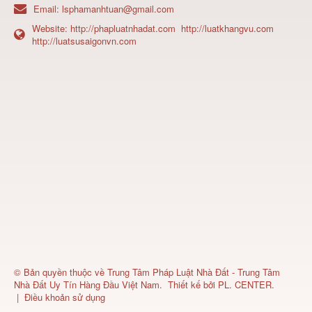
Email:
lsphamanhtuan@gmail.com
Website:
http://phapluatnhadat.com
http://luatkhangvu.com
http://luatsusaigonvn.com
© Bản quyền thuộc về
Trung Tâm Pháp Luật Nhà Đất - Trung Tâm
Nhà Đất Uy Tín Hàng Đầu Việt Nam
.
Thiết kế bởi
PL. CENTER
.
|
Điều khoản sử dụng