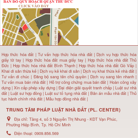
Hợp thức hóa đất
|
Tư vấn hợp thức hóa nhà đất
|
Dịch vụ hợp thức hóa
giấy tờ tay
|
Hợp thức hóa đất mua giấy tay
|
Hợp thức hóa nhà đất Thủ
Đức
|
Hợp thức hóa nhà đất Bình Thạnh
|
Hợp thức hóa nhà đất Gò Vấp
|
Khai di sản thừa kế
|
Dịch vụ kê khai di sản
|
Dịch vụ khai thừa kế nhà đất
|
Tư vấn di chúc
|
Đăng bộ sang tên chủ quyền
|
Dịch vụ sang tên nhanh
|
Tư vấn mua bán nhà đất
| Hỗ trợ công chứng mua bán đất |
Hoàn công xây
dựng
|
Xin cấp phép xây dựng
|
Đại diện giải quyết tranh chấp
|
Luật sư nhà
đất
| Luật sư hợp đồng | Luật sư tố tụng nhà đất |
Bản án mẫu nhà đất
|
Thủ
tục hành chính nhà đất
|
Mẫu hợp đồng nhà đất
|
TRUNG TÂM PHÁP LUẬT NHÀ ĐẤT (PL. CENTER)
Địa chỉ:
Tầng 4, số 3 Nguyễn Thị Nhung - KĐT Vạn Phúc,
Phường Hiệp Bình, Tp. Hồ Chí Minh
Điện thoại:
0909.856.569