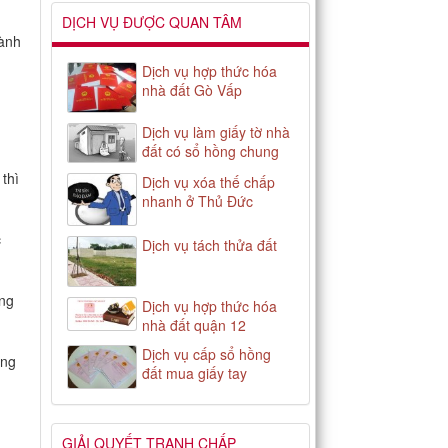
DỊCH VỤ ĐƯỢC QUAN TÂM
ành
Dịch vụ hợp thức hóa
nhà đất Gò Vấp
Dịch vụ làm giấy tờ nhà
đất có sổ hồng chung
 thì
Dịch vụ xóa thế chấp
nhanh ở Thủ Đức
c
Dịch vụ tách thửa đất
ạng
Dịch vụ hợp thức hóa
nhà đất quận 12
Dịch vụ cấp sổ hồng
ằng
đất mua giấy tay
GIẢI QUYẾT TRANH CHẤP