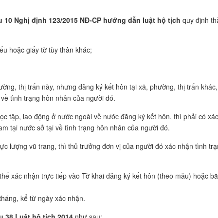
u 10 Nghị định 123/2015 NĐ-CP hướng dẫn luật hộ tịch
quy định th
u hoặc giấy tờ tùy thân khác;
ờng, thị trấn này, nhưng đăng ký kết hôn tại xã, phường, thị trấn khác,
 về tình trạng hôn nhân của người đó.
học tập, lao động ở nước ngoài về nước đăng ký kết hôn, thì phải có xá
m tại nước sở tại về tình trạng hôn nhân của người đó.
lực lượng vũ trang, thì thủ trưởng đơn vị của người đó xác nhận tình tr
 thể xác nhận trực tiếp vào Tờ khai đăng ký kết hôn (theo mẫu) hoặc b
 tháng, kể từ ngày xác nhận.
u 38 Luật hộ tịch 2014
như sau: