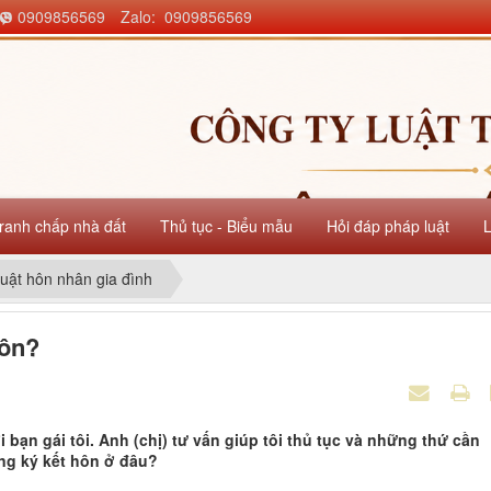
0909856569
Zalo: 0909856569
ranh chấp nhà đất
Thủ tục - Biểu mẫu
Hỏi đáp pháp luật
uật hôn nhân gia đình
hôn?
 bạn gái tôi. Anh (chị) tư vấn giúp tôi thủ tục và những thứ cần
ăng ký kết hôn ở đâu?