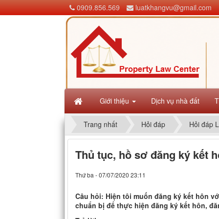
0909.856.569
luatkhangvu@gmail.com
Giới thiệu
Dịch vụ nhà đất
T
Trang nhất
Hỏi đáp
Hỏi đáp L
Thủ tục, hồ sơ đăng ký kết 
Thứ ba - 07/07/2020 23:11
Câu hỏi: Hiện tôi muốn đăng ký kết hôn với
chuẩn bị để thực hiện đăng ký kết hôn, đ