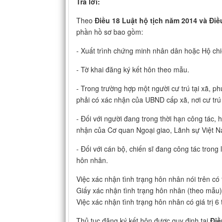
Trả lời:
Theo
Điều 18 Luật hộ tịch năm 2014 và Điề
phần hồ sơ bao gồm:
- Xuất trình chứng minh nhân dân hoặc Hộ chiế
- Tờ khai đăng ký kết hôn theo mẫu.
- Trong trường hợp một người cư trú tại xã, phư
phải có xác nhận của UBND cấp xã, nơi cư trú
- Đối với người đang trong thời hạn công tác, 
nhận của Cơ quan Ngoại giao, Lãnh sự Việt Na
- Đối với cán bộ, chiến sĩ đang công tác trong 
hôn nhân.
Việc xác nhận tình trạng hôn nhân nói trên có
Giấy xác nhận tình trạng hôn nhân (theo mẫu)
Việc xác nhận tình trạng hôn nhân có giá trị 6
Thủ tục đăng ký kết hôn được quy định tại
Điề