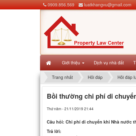
0909.856.569
luatkhangvu@gmail.com
Giới thiệu
Dịch vụ nhà đất
T
Trang nhất
Hỏi đáp
Hỏi đáp l
Bồi thường chi phí di chuyển
Thứ năm - 21/11/2019 21:44
Câu hỏi: Chi phí di chuyển khi Nhà nước 
Trả lời: