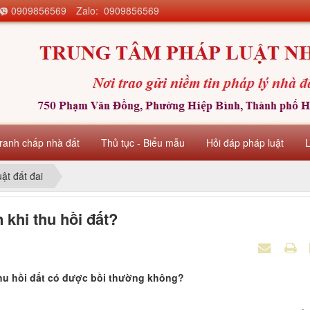
0909856569
Zalo: 0909856569
ranh chấp nhà đất
Thủ tục - Biểu mẫu
Hỏi đáp pháp luật
uật đất đai
 khi thu hồi đất?
thu hồi đất có được bồi thường không?