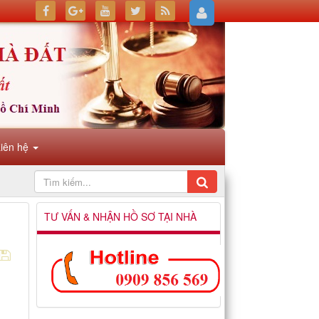
Liên hệ
TƯ VẤN & NHẬN HỒ SƠ TẠI NHÀ