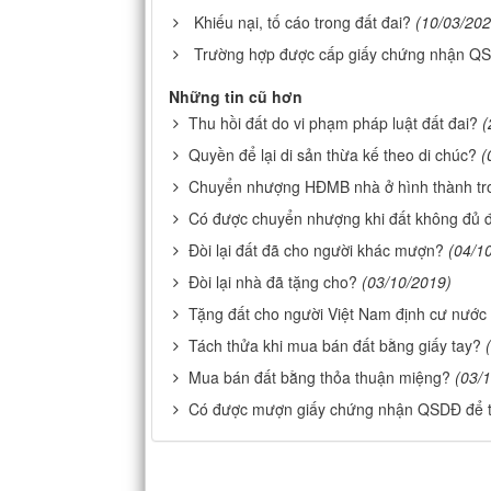
Khiếu nại, tố cáo trong đất đai?
(10/03/202
Trường hợp được cấp giấy chứng nhận Q
Những tin cũ hơn
Thu hồi đất do vi phạm pháp luật đất đai?
(
Quyền để lại di sản thừa kế theo di chúc?
(
Chuyển nhượng HĐMB nhà ở hình thành tro
Có được chuyển nhượng khi đất không đủ đ
Đòi lại đất đã cho người khác mượn?
(04/1
Đòi lại nhà đã tặng cho?
(03/10/2019)
Tặng đất cho người Việt Nam định cư nước
Tách thửa khi mua bán đất bằng giấy tay?
Mua bán đất bằng thỏa thuận miệng?
(03/
Có được mượn giấy chứng nhận QSDĐ để t