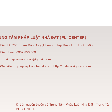
UNG TÂM PHÁP LUẬT NHÀ ĐẤT (PL. CENTER)
Địa chỉ:
750 Phạm Văn Đồng,Phường Hiệp Bình,Tp. Hồ Chí Minh
Điện thoại:
0909.856.569
Email:
lsphamanhtuan@gmail.com
Website:
http://phapluatnhadat.com
http://luatsusaigonvn.com
© Bản quyền thuộc về
Trung Tâm Pháp Luật Nhà Đất - Trung Tâm
PL. CENTER
.