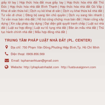
giấy tờ tay
|
Hợp thức hóa đất mua giấy tay
|
Hợp thức hóa nhà đất Thủ
Đức
|
Hợp thức hóa nhà đất Bình Thạnh
|
Hợp thức hóa nhà đất Gò Vấp
|
Khai di sản thừa kế
|
Dịch vụ kê khai di sản
|
Dịch vụ khai thừa kế nhà đất
|
Tư vấn di chúc
|
Đăng bộ sang tên chủ quyền
|
Dịch vụ sang tên nhanh
|
Tư vấn mua bán nhà đất
| Hỗ trợ công chứng mua bán đất |
Hoàn công xây
dựng
|
Xin cấp phép xây dựng
|
Đại diện giải quyết tranh chấp
|
Luật sư nhà
đất
| Luật sư hợp đồng | Luật sư tố tụng nhà đất |
Bản án mẫu nhà đất
|
Thủ
tục hành chính nhà đất
|
Mẫu hợp đồng nhà đất
|
TRUNG TÂM PHÁP LUẬT NHÀ ĐẤT (PL. CENTER)
Địa chỉ:
750 Phạm Văn Đồng,Phường Hiệp Bình,Tp. Hồ Chí Minh
Điện thoại:
0909.856.569
Email:
lsphamanhtuan@gmail.com
Website:
http://phapluatnhadat.com
http://luatsusaigonvn.com