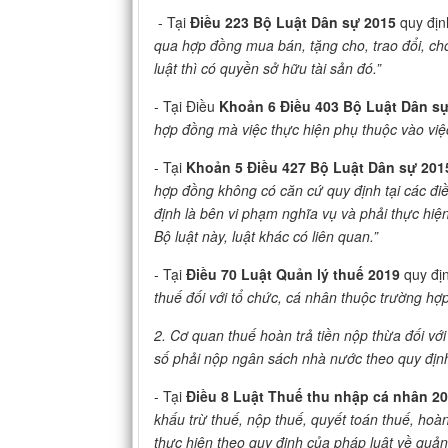
- Tại
Điều 223
Bộ Luật Dân sự 2015
quy địn
qua hợp đồng mua bán, tặng cho, trao đổi, c
luật thì có quyền sở hữu tài sản đó.”
- Tại Điều
Khoản 6 Điều 403 Bộ Luật Dân s
hợp đồng mà việc thực hiện phụ thuộc vào việc
- Tại
Khoản 5 Điều 427 Bộ Luật Dân sự 201
hợp đồng không có căn cứ quy định tại các đi
định là bên vi phạm nghĩa vụ và phải thực hi
Bộ luật này, luật khác có liên quan.”
- Tại
Điều 70 Luật Quản lý thuế 2019
quy địn
thuế đối với tổ chức, cá nhân thuộc trường hợ
2. Cơ quan thuế ho
àn tr
ả tiền nộp thừa đối vớ
số phải nộp ng
ân sách nhà nư
ớc theo quy địn
- Tại
Điều 8
Luật Thuế thu nhập cá nhân 2
khấu trừ thuế, nộp thuế, quyết toán thuế, hoà
thực hiện theo quy định của pháp luật về quản 