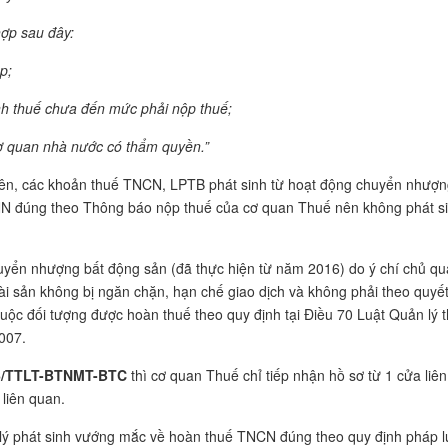
ợp sau đ
ây:
p;
nh thu
ế chưa đến mức phải nộp thuế;
ơ quan nh
à nư
ớc c
ó th
ẩm quyền.”
rên, các khoản thuế TNCN, LPTB phát sinh từ hoạt động chuyển nhượ
NN đúng theo Thông báo nộp thuế của cơ quan Thuế nên không phát s
huyển nhượng bất động sản (đã thực hiện từ năm 2016) do ý chí chủ q
tài sản không bị ngăn chặn, hạn chế giao dịch và không phải theo quyế
ộc đối tượng được hoàn thuế theo quy định tại Điều 70 Luật Quản lý 
007.
016/TTLT-BTNMT-BTC
thì cơ quan Thuế chỉ tiếp nhận hồ sơ từ 1 cửa liên
 liên quan.
ý phát sinh vướng mắc về hoàn thuế TNCN đúng theo quy định pháp l