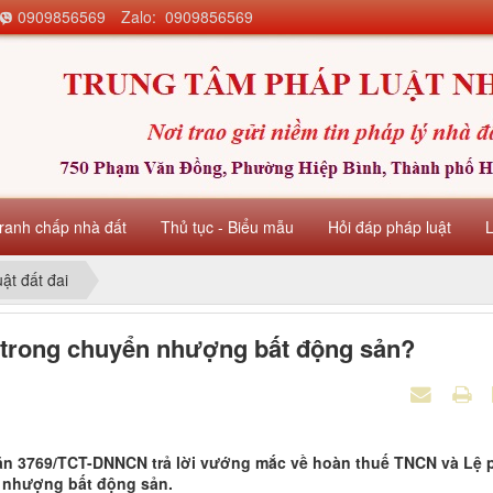
0909856569
Zalo: 0909856569
ranh chấp nhà đất
Thủ tục - Biểu mẫu
Hỏi đáp pháp luật
uật đất đai
 trong chuyển nhượng bất động sản?
ăn 3769/TCT-DNNCN trả lời vướng mắc về hoàn thuế TNCN và Lệ 
n nhượng bất động sản.