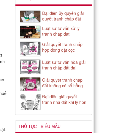
Đại diện ủy quyền giải
quyết tranh chấp đất
Luật sư tư vấn xử lý
tranh chấp đất
Giải quyết tranh chấp
hợp đồng đặt cọc
ng
inh
Luật sư tư vấn hòa giải
tranh chấp đất đai
uan
Giải quyết tranh chấp
đất không có sổ hồng
t
thuế
Đại diện giải quyết
tranh nhà đất khi ly hôn
THỦ TỤC - BIỂU MẪU
uật.