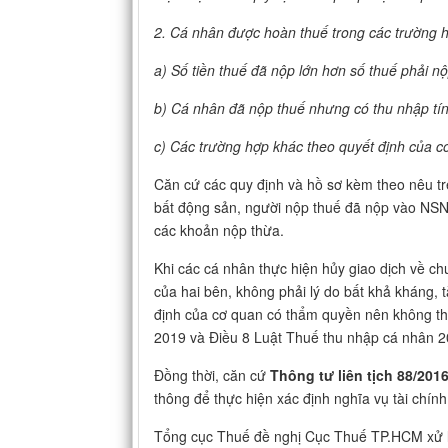
2. C
á nhân đư
ợc ho
àn thu
ế trong c
ác trư
ờng h
a) S
ố tiền thuế đ
ã n
ộp lớn hơn số thuế phải nộ
b) C
á nhân đã n
ộp thuế nhưng c
ó thu nh
ập t
í
c) C
ác trư
ờng hợp kh
ác theo quy
ết định của c
Căn cứ các quy định và hồ sơ kèm theo nêu t
bất động sản, người nộp thuế đã nộp vào NS
các khoản nộp thừa.
Khi các cá nhân thực hiện hủy giao dịch về c
của hai bên, không phải lý do bất khả kháng, 
định của cơ quan có thẩm quyền nên không thu
2019 và Điều 8 Luật Thuế thu nhập cá nhân 2
Đồng thời, căn cứ
Thông tư liên tịch 88/2
thông để thực hiện xác định nghĩa vụ tài chính
Tổng cục Thuế đề nghị Cục Thuế TP.HCM xử l