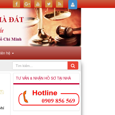
Liên hệ
TƯ VẤN & NHẬN HỒ SƠ TẠI NHÀ
phí