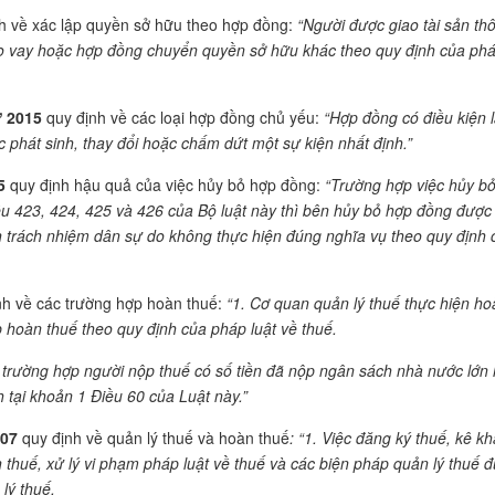
h về xác lập quyền sở hữu theo hợp đồng:
“Người được giao tài sản th
ho vay hoặc hợp đồng chuyển quyền sở hữu khác theo quy định của ph
ự 2015
quy định về các loại hợp đồng chủ yếu:
“Hợp đồng có điều kiện 
 phát sinh, thay đổi hoặc chấm dứt một sự kiện nhất định.”
5
quy định hậu quả của việc hủy bỏ hợp đồng:
“Trường hợp việc hủy b
ều 423, 424, 425 và 426 của Bộ luật này thì bên hủy bỏ hợp đồng được
ện trách nhiệm dân sự do không thực hiện đúng nghĩa vụ theo quy định 
h về các trường hợp hoàn thuế:
“1. Cơ quan quản lý thuế thực hiện ho
p hoàn thuế theo quy định của pháp luật về thuế.
i trường hợp người nộp thuế c
ó s
ố tiền đ
ã n
ộp ng
ân sách nhà nư
ớc lớn
h tại khoản 1 Điều 60 của Luật n
ày.”
007
quy định về quản lý thuế và hoàn thuế
: “1. Việc đăng ký thuế, kê kh
n thuế, xử lý vi phạm pháp luật về thuế và các biện pháp quản lý thuế 
lý thuế.