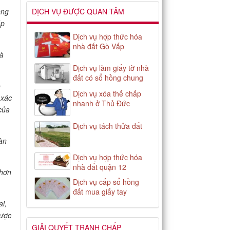
ông
DỊCH VỤ ĐƯỢC QUAN TÂM
áp
Dịch vụ hợp thức hóa
nhà đất Gò Vấp
là
Dịch vụ làm giấy tờ nhà
đất có sổ hồng chung
ỏ
Dịch vụ xóa thế chấp
 xác
nhanh ở Thủ Đức
của
Dịch vụ tách thửa đất
àn
Dịch vụ hợp thức hóa
nhà đất quận 12
 hơn
Dịch vụ cấp sổ hồng
đất mua giấy tay
ai,
được
GIẢI QUYẾT TRANH CHẤP