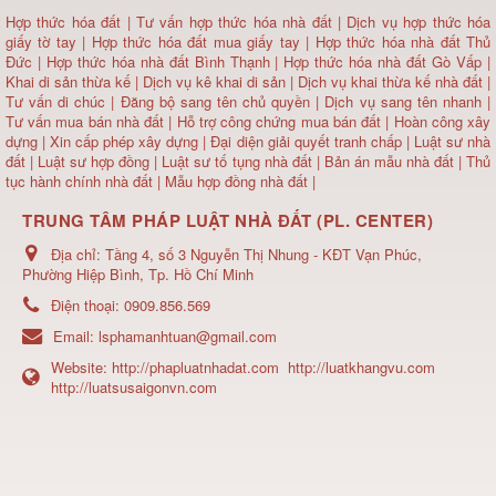
Hợp thức hóa đất
|
Tư vấn hợp thức hóa nhà đất
|
Dịch vụ hợp thức hóa
giấy tờ tay
|
Hợp thức hóa đất mua giấy tay
|
Hợp thức hóa nhà đất Thủ
Đức
|
Hợp thức hóa nhà đất Bình Thạnh
|
Hợp thức hóa nhà đất Gò Vấp
|
Khai di sản thừa kế
|
Dịch vụ kê khai di sản
|
Dịch vụ khai thừa kế nhà đất
|
Tư vấn di chúc
|
Đăng bộ sang tên chủ quyền
|
Dịch vụ sang tên nhanh
|
Tư vấn mua bán nhà đất
| Hỗ trợ công chứng mua bán đất |
Hoàn công xây
dựng
|
Xin cấp phép xây dựng
|
Đại diện giải quyết tranh chấp
|
Luật sư nhà
đất
| Luật sư hợp đồng | Luật sư tố tụng nhà đất |
Bản án mẫu nhà đất
|
Thủ
tục hành chính nhà đất
|
Mẫu hợp đồng nhà đất
|
TRUNG TÂM PHÁP LUẬT NHÀ ĐẤT (PL. CENTER)
Địa chỉ:
Tầng 4, số 3 Nguyễn Thị Nhung - KĐT Vạn Phúc,
Phường Hiệp Bình, Tp. Hồ Chí Minh
Điện thoại:
0909.856.569
Email:
lsphamanhtuan@gmail.com
Website:
http://phapluatnhadat.com
http://luatkhangvu.com
http://luatsusaigonvn.com