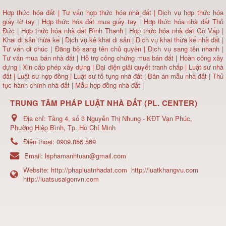
Hợp thức hóa đất
|
Tư vấn hợp thức hóa nhà đất
|
Dịch vụ hợp thức hóa
giấy tờ tay
|
Hợp thức hóa đất mua giấy tay
|
Hợp thức hóa nhà đất Thủ
Đức
|
Hợp thức hóa nhà đất Bình Thạnh
|
Hợp thức hóa nhà đất Gò Vấp
|
Khai di sản thừa kế
|
Dịch vụ kê khai di sản
|
Dịch vụ khai thừa kế nhà đất
|
Tư vấn di chúc
|
Đăng bộ sang tên chủ quyền
|
Dịch vụ sang tên nhanh
|
Tư vấn mua bán nhà đất
| Hỗ trợ công chứng mua bán đất |
Hoàn công xây
dựng
|
Xin cấp phép xây dựng
|
Đại diện giải quyết tranh chấp
|
Luật sư nhà
đất
| Luật sư hợp đồng | Luật sư tố tụng nhà đất |
Bản án mẫu nhà đất
|
Thủ
tục hành chính nhà đất
|
Mẫu hợp đồng nhà đất
|
TRUNG TÂM PHÁP LUẬT NHÀ ĐẤT (PL. CENTER)
Địa chỉ:
Tầng 4, số 3 Nguyễn Thị Nhung - KĐT Vạn Phúc,
Phường Hiệp Bình, Tp. Hồ Chí Minh
Điện thoại:
0909.856.569
Email:
lsphamanhtuan@gmail.com
Website:
http://phapluatnhadat.com
http://luatkhangvu.com
http://luatsusaigonvn.com