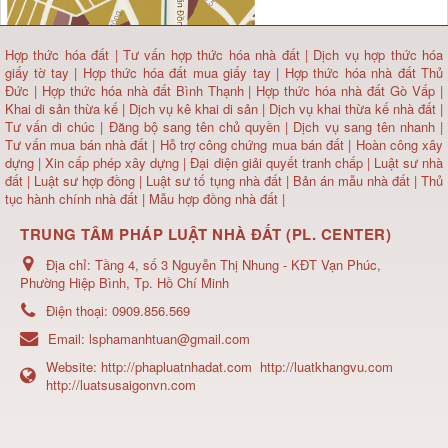
Hợp thức hóa đất
|
Tư vấn hợp thức hóa nhà đất
|
Dịch vụ hợp thức hóa
giấy tờ tay
|
Hợp thức hóa đất mua giấy tay
|
Hợp thức hóa nhà đất Thủ
Đức
|
Hợp thức hóa nhà đất Bình Thạnh
|
Hợp thức hóa nhà đất Gò Vấp
|
Khai di sản thừa kế
|
Dịch vụ kê khai di sản
|
Dịch vụ khai thừa kế nhà đất
|
Tư vấn di chúc
|
Đăng bộ sang tên chủ quyền
|
Dịch vụ sang tên nhanh
|
Tư vấn mua bán nhà đất
| Hỗ trợ công chứng mua bán đất |
Hoàn công xây
dựng
|
Xin cấp phép xây dựng
|
Đại diện giải quyết tranh chấp
|
Luật sư nhà
đất
| Luật sư hợp đồng | Luật sư tố tụng nhà đất |
Bản án mẫu nhà đất
|
Thủ
tục hành chính nhà đất
|
Mẫu hợp đồng nhà đất
|
TRUNG TÂM PHÁP LUẬT NHÀ ĐẤT (PL. CENTER)
Địa chỉ:
Tầng 4, số 3 Nguyễn Thị Nhung - KĐT Vạn Phúc,
Phường Hiệp Bình, Tp. Hồ Chí Minh
Điện thoại:
0909.856.569
Email:
lsphamanhtuan@gmail.com
Website:
http://phapluatnhadat.com
http://luatkhangvu.com
http://luatsusaigonvn.com