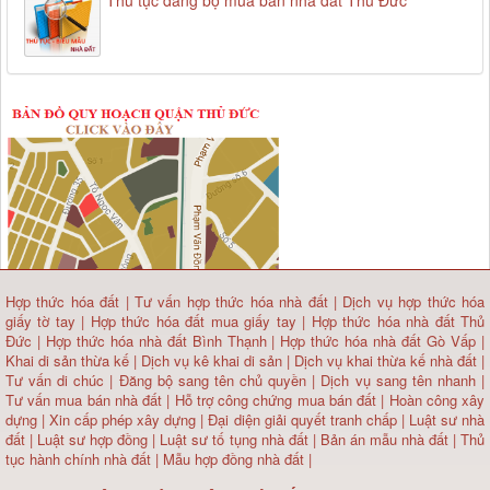
Thủ tục đăng bộ mua bán nhà đất Thủ Đức
Hợp thức hóa đất
|
Tư vấn hợp thức hóa nhà đất
|
Dịch vụ hợp thức hóa
giấy tờ tay
|
Hợp thức hóa đất mua giấy tay
|
Hợp thức hóa nhà đất Thủ
Đức
|
Hợp thức hóa nhà đất Bình Thạnh
|
Hợp thức hóa nhà đất Gò Vấp
|
Khai di sản thừa kế
|
Dịch vụ kê khai di sản
|
Dịch vụ khai thừa kế nhà đất
|
Tư vấn di chúc
|
Đăng bộ sang tên chủ quyền
|
Dịch vụ sang tên nhanh
|
Tư vấn mua bán nhà đất
| Hỗ trợ công chứng mua bán đất |
Hoàn công xây
dựng
|
Xin cấp phép xây dựng
|
Đại diện giải quyết tranh chấp
|
Luật sư nhà
đất
| Luật sư hợp đồng | Luật sư tố tụng nhà đất |
Bản án mẫu nhà đất
|
Thủ
tục hành chính nhà đất
|
Mẫu hợp đồng nhà đất
|