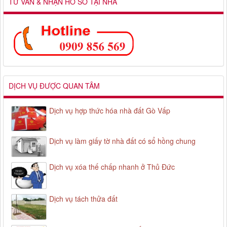
TƯ VẤN & NHẬN HỒ SƠ TẠI NHÀ
DỊCH VỤ ĐƯỢC QUAN TÂM
Dịch vụ hợp thức hóa nhà đất Gò Vấp
Dịch vụ làm giấy tờ nhà đất có sổ hồng chung
Dịch vụ xóa thế chấp nhanh ở Thủ Đức
Dịch vụ tách thửa đất