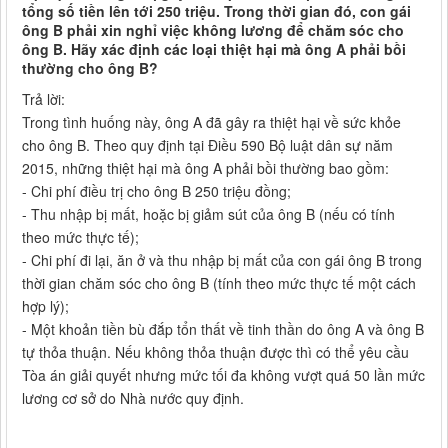
tổng số tiền lên tới 250 triệu. Trong thời gian đó, con gái
ông B phải xin nghỉ việc không lương để chăm sóc cho
ông B. Hãy xác định các loại thiệt hại mà ông A phải bồi
thường cho ông B?
Trả lời:
Trong tình huống này, ông A đã gây ra thiệt hại về sức khỏe
cho ông B. Theo quy định tại Điều 590 Bộ luật dân sự năm
2015, những thiệt hại mà ông A phải bồi thường bao gồm:
- Chi phí điều trị cho ông B 250 triệu đồng;
- Thu nhập bị mất, hoặc bị giảm sút của ông B (nếu có tính
theo mức thực tế);
- Chi phí đi lại, ăn ở và thu nhập bị mất của con gái ông B trong
thời gian chăm sóc cho ông B (tính theo mức thực tế một cách
hợp lý);
- Một khoản tiền bù đắp tổn thất về tinh thần do ông A và ông B
tự thỏa thuận. Nếu không thỏa thuận được thì có thể yêu cầu
Tòa án giải quyết nhưng mức tối đa không vượt quá 50 lần mức
lương cơ sở do Nhà nước quy định.