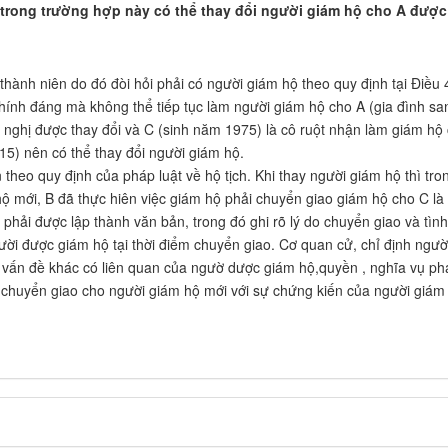
 trong trường hợp này có thể thay đổi người giám hộ cho A được
hành niên do đó đòi hỏi phải có người giám hộ theo quy định tại Điều 
chính đáng mà không thể tiếp tục làm người giám hộ cho A (gia đình sa
 nghị được thay đổi và C (sinh năm 1975) là cô ruột nhận làm giám hộ
5) nên có thể thay đổi người giám hộ.
theo quy định của pháp luật về hộ tịch. Khi thay người giám hộ thì tro
hộ mới, B đã thực hiên việc giám hộ phải chuyển giao giám hộ cho C là
phải được lập thành văn bản, trong đó ghi rõ lý do chuyển giao và tình
gười được giám hộ tại thời điểm chuyển giao. Cơ quan cử, chỉ định ngườ
ản, vấn đề khác có liên quan của ngườ dược giám hộ,quyền , nghĩa vụ ph
ể chuyển giao cho người giám hộ mới với sự chứng kiến của người giám