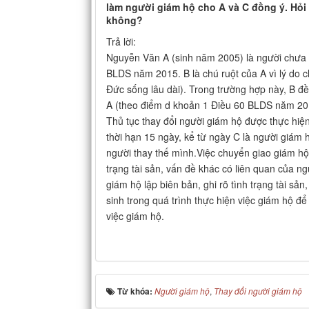
làm người giám hộ cho A và C đồng ý. Hỏi
không?
Trả lời:
Nguyễn Văn A (sinh năm 2005) là người chưa t
BLDS năm 2015. B là chú ruột của A vì lý do 
Đức sống lâu dài). Trong trường hợp này, B đề
A (theo điểm d khoản 1 Điều 60 BLDS năm 201
Thủ tục thay đổi người giám hộ được thực hiện 
thời hạn 15 ngày, kể từ ngày C là người giám 
người thay thế mình.Việc chuyển giao giám hộ 
trạng tài sản, vấn đề khác có liên quan của n
giám hộ lập biên bản, ghi rõ tình trạng tài s
sinh trong quá trình thực hiện việc giám hộ đ
việc giám hộ.
Từ khóa:
Người giám hộ
,
Thay đổi người giám hộ