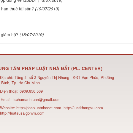
a hợp đồng về QSDĐ?
(19/07/2019)
i hạn thuê tài sản?
(19/07/2019)
)
i giám hộ?
(18/07/2019)
UNG TÂM PHÁP LUẬT NHÀ ĐẤT (PL. CENTER)
Địa chỉ:
Tầng 4, số 3 Nguyễn Thị Nhung - KĐT Vạn Phúc, Phường
 Bình, Tp. Hồ Chí Minh
Điện thoại:
0909.856.569
Email:
lsphamanhtuan@gmail.com
Website:
http://phapluatnhadat.com
http://luatkhangvu.com
http://luatsusaigonvn.com