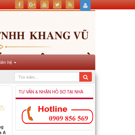
Liên hệ
TƯ VẤN & NHẬN HỒ SƠ TẠI NHÀ
ng
a A