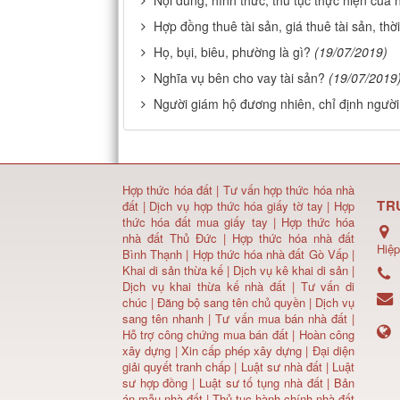
Nội dung, hình thức, thủ tục thực hiện củ
Hợp đồng thuê tài sản, giá thuê tài sản, thờ
Họ, bụi, biêu, phường là gì?
(19/07/2019)
Nghĩa vụ bên cho vay tài sản?
(19/07/2019
Người giám hộ đương nhiên, chỉ định ngườ
Hợp thức hóa đất
|
Tư vấn hợp thức hóa nhà
TR
đất
|
Dịch vụ hợp thức hóa giấy tờ tay
|
Hợp
thức hóa đất mua giấy tay
|
Hợp thức hóa
nhà đất Thủ Đức
|
Hợp thức hóa nhà đất
Hiệp
Bình Thạnh
|
Hợp thức hóa nhà đất Gò Vấp
|
Khai di sản thừa kế
|
Dịch vụ kê khai di sản
|
Dịch vụ khai thừa kế nhà đất
|
Tư vấn di
chúc
|
Đăng bộ sang tên chủ quyền
|
Dịch vụ
sang tên nhanh
|
Tư vấn mua bán nhà đất
|
Hỗ trợ công chứng mua bán đất |
Hoàn công
xây dựng
|
Xin cấp phép xây dựng
|
Đại diện
giải quyết tranh chấp
|
Luật sư nhà đất
| Luật
sư hợp đồng | Luật sư tố tụng nhà đất |
Bản
án mẫu nhà đất
|
Thủ tục hành chính nhà đất