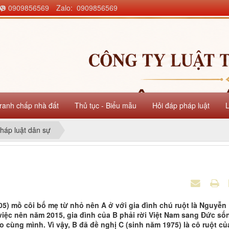
0909856569
Zalo: 0909856569
ranh chấp nhà đất
Thủ tục - Biểu mẫu
Hỏi đáp pháp luật
háp luật dân sự
5) mồ côi bố mẹ từ nhỏ nên A ở với gia đình chú ruột là Nguyễn
việc nên năm 2015, gia đình của B phải rời Việt Nam sang Đức số
 cùng mình. Vì vậy, B đã đề nghị C (sinh năm 1975) là cô ruột củ