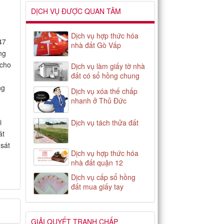
DỊCH VỤ ĐƯỢC QUAN TÂM
Dịch vụ hợp thức hóa
47
nhà đất Gò Vấp
ng
 cho
Dịch vụ làm giấy tờ nhà
đất có sổ hồng chung
ng
Dịch vụ xóa thế chấp
nhanh ở Thủ Đức
i
Dịch vụ tách thửa đất
át
 sát
Dịch vụ hợp thức hóa
nhà đất quận 12
Dịch vụ cấp sổ hồng
đất mua giấy tay
GIẢI QUYẾT TRANH CHẤP