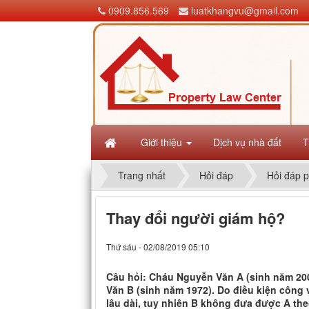
0909.856.569
luatkhangvu@gmail.com
Giới thiệu
Dịch vụ nhà đất
T
Trang nhất
Hỏi đáp
Hỏi đáp p
Thay đổi người giám hộ?
Thứ sáu - 02/08/2019 05:10
Câu hỏi: Cháu Nguyễn Văn A (sinh năm 200
Văn B (sinh năm 1972). Do điều kiện công 
lâu dài, tuy nhiên B không đưa được A theo