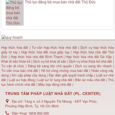
Thủ tục đăng bộ mua bán nhà đất Thủ Đức
Hợp thức hóa đất
|
Tư vấn hợp thức hóa nhà đất
|
Dịch vụ hợp thức hóa
giấy tờ tay
|
Hợp thức hóa đất mua giấy tay
|
Hợp thức hóa nhà đất Thủ
Đức
|
Hợp thức hóa nhà đất Bình Thạnh
|
Hợp thức hóa nhà đất Gò Vấp
|
Khai di sản thừa kế
|
Dịch vụ kê khai di sản
|
Dịch vụ khai thừa kế nhà đất
|
Tư vấn di chúc
|
Đăng bộ sang tên chủ quyền
|
Dịch vụ sang tên nhanh
|
Tư vấn mua bán nhà đất
| Hỗ trợ công chứng mua bán đất |
Hoàn công xây
dựng
|
Xin cấp phép xây dựng
|
Đại diện giải quyết tranh chấp
|
Luật sư nhà
đất
| Luật sư hợp đồng | Luật sư tố tụng nhà đất |
Bản án mẫu nhà đất
|
Thủ
tục hành chính nhà đất
|
Mẫu hợp đồng nhà đất
|
TRUNG TÂM PHÁP LUẬT NHÀ ĐẤT (PL. CENTER)
Địa chỉ:
Tầng 4, số 3 Nguyễn Thị Nhung - KĐT Vạn Phúc,
Phường Hiệp Bình, Tp. Hồ Chí Minh
Điện thoại:
0909.856.569