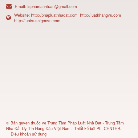
Email:
lsphamanhtuan@gmail.com
Website:
http://phapluatnhadat.com
http://luatkhangvu.com
http://luatsusaigonvn.com
© Bản quyền thuộc về
Trung Tâm Pháp Luật Nhà Đất - Trung Tâm
Nhà Đất Uy Tín Hàng Đầu Việt Nam
.
Thiết kế bởi
PL. CENTER
.
|
Điều khoản sử dụng