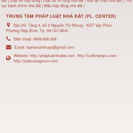
đất
| Luật sư hợp đồng | Luật sư tố tụng nhà đất |
Bản án mẫu nhà đất
|
Thủ
tục hành chính nhà đất
|
Mẫu hợp đồng nhà đất
|
TRUNG TÂM PHÁP LUẬT NHÀ ĐẤT (PL. CENTER)
Địa chỉ:
Tầng 4, số 3 Nguyễn Thị Nhung - KĐT Vạn Phúc,
Phường Hiệp Bình, Tp. Hồ Chí Minh
Điện thoại:
0909.856.569
Email:
lsphamanhtuan@gmail.com
Website:
http://phapluatnhadat.com
http://luatkhangvu.com
http://luatsusaigonvn.com