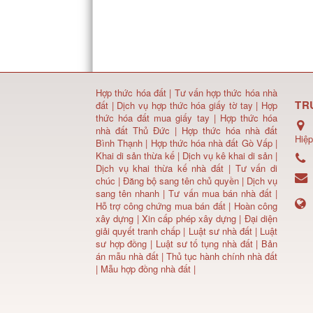
Hợp thức hóa đất
|
Tư vấn hợp thức hóa nhà
TR
đất
|
Dịch vụ hợp thức hóa giấy tờ tay
|
Hợp
thức hóa đất mua giấy tay
|
Hợp thức hóa
nhà đất Thủ Đức
|
Hợp thức hóa nhà đất
Hiệp
Bình Thạnh
|
Hợp thức hóa nhà đất Gò Vấp
|
Khai di sản thừa kế
|
Dịch vụ kê khai di sản
|
Dịch vụ khai thừa kế nhà đất
|
Tư vấn di
chúc
|
Đăng bộ sang tên chủ quyền
|
Dịch vụ
sang tên nhanh
|
Tư vấn mua bán nhà đất
|
Hỗ trợ công chứng mua bán đất |
Hoàn công
xây dựng
|
Xin cấp phép xây dựng
|
Đại diện
giải quyết tranh chấp
|
Luật sư nhà đất
| Luật
sư hợp đồng | Luật sư tố tụng nhà đất |
Bản
án mẫu nhà đất
|
Thủ tục hành chính nhà đất
|
Mẫu hợp đồng nhà đất
|