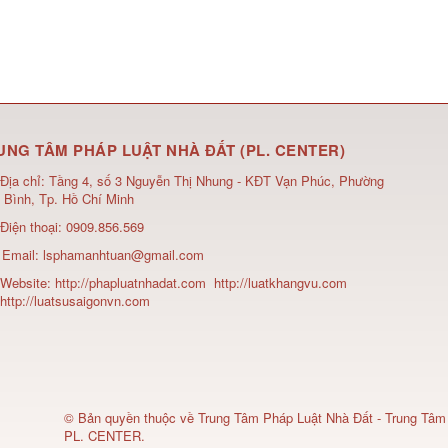
UNG TÂM PHÁP LUẬT NHÀ ĐẤT (PL. CENTER)
Địa chỉ:
Tầng 4, số 3 Nguyễn Thị Nhung - KĐT Vạn Phúc, Phường
 Bình, Tp. Hồ Chí Minh
Điện thoại:
0909.856.569
Email:
lsphamanhtuan@gmail.com
Website:
http://phapluatnhadat.com
http://luatkhangvu.com
http://luatsusaigonvn.com
© Bản quyền thuộc về
Trung Tâm Pháp Luật Nhà Đất - Trung Tâm
PL. CENTER
.