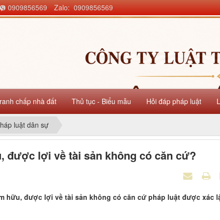
0909856569
Zalo: 0909856569
ranh chấp nhà đất
Thủ tục - Biểu mẫu
Hỏi đáp pháp luật
háp luật dân sự
 được lợi về tài sản không có căn cứ?
m hữu, được lợi về tài sản không có căn cứ pháp luật được xác l