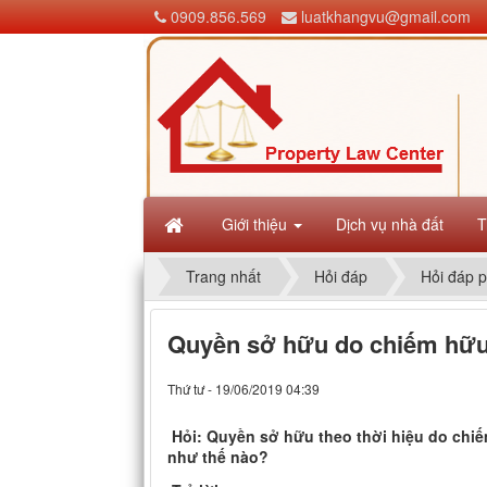
0909.856.569
luatkhangvu@gmail.com
Giới thiệu
Dịch vụ nhà đất
T
Trang nhất
Hỏi đáp
Hỏi đáp p
Quyền sở hữu do chiếm hữu,
Thứ tư - 19/06/2019 04:39
Hỏi: Quyền sở hữu theo thời hiệu do chiế
như thế nào?