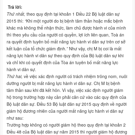
Trả lời:
Thứ nhất,
theo quy định tại khoản 1 Điều 22 Bộ luật dân sự
2015 thì:
“
Khi một người do bị bệnh tâm thần hoặc mắc bệnh
khác mà không thể nhận thức, làm chủ được hành vi của mình
thì theo yêu cầu của người có quyền, lợi ích liên quan, Toà án
ra quyết định tuyên bố mất năng lực hành vi dân sự trên cơ sở
kết luận của tổ chức giám định.
”
Như vậy, chị M bị coi là mất
năng lực hành vi dân sự theo quy định của Bộ luật dân sự khi
và chỉ khi có quyết định của Tòa án tuyên bố mất năng lực
hành vi dân sự.
Thứ hai,
về việc xác định người có trách nhiệm trông nom, nuôi
dưỡng người bị mất năng lực hành vi dân sự. Chị M bị bệnh
tâm thần sau khi đã kết hôn. Vì vậy, việc xác định người giám
hộ trong trường hợp này cần phải căn cứ vào các quy định của
Bộ luật dân sự. Điều 53 Bộ luật dân sự 2015 quy định về người
giám hộ đương nhiên của người mất năng lực hành vi dân sự
như sau:
Trường hợp không có người giám hộ theo quy định tại khoản 2
Điều 48 của Bộ luật dân sự năm 2015 thì người giám hộ đương