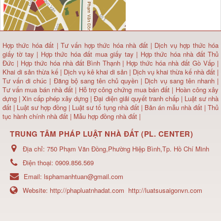
Hợp thức hóa đất
|
Tư vấn hợp thức hóa nhà đất
|
Dịch vụ hợp thức hóa
giấy tờ tay
|
Hợp thức hóa đất mua giấy tay
|
Hợp thức hóa nhà đất Thủ
Đức
|
Hợp thức hóa nhà đất Bình Thạnh
|
Hợp thức hóa nhà đất Gò Vấp
|
Khai di sản thừa kế
|
Dịch vụ kê khai di sản
|
Dịch vụ khai thừa kế nhà đất
|
Tư vấn di chúc
|
Đăng bộ sang tên chủ quyền
|
Dịch vụ sang tên nhanh
|
Tư vấn mua bán nhà đất
| Hỗ trợ công chứng mua bán đất |
Hoàn công xây
dựng
|
Xin cấp phép xây dựng
|
Đại diện giải quyết tranh chấp
|
Luật sư nhà
đất
| Luật sư hợp đồng | Luật sư tố tụng nhà đất |
Bản án mẫu nhà đất
|
Thủ
tục hành chính nhà đất
|
Mẫu hợp đồng nhà đất
|
TRUNG TÂM PHÁP LUẬT NHÀ ĐẤT (PL. CENTER)
Địa chỉ:
750 Phạm Văn Đồng,Phường Hiệp Bình,Tp. Hồ Chí Minh
Điện thoại:
0909.856.569
Email:
lsphamanhtuan@gmail.com
Website:
http://phapluatnhadat.com
http://luatsusaigonvn.com