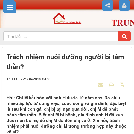
Trách nhiệm nuôi dưỡng người bị tâm
thần?
Thứ sáu - 21/06/2019 04:25
Hỏi: Chị M kết hôn với anh H được 10 năm nay. Do chịu
nhiều áp lực từ công việc, cuộc sống và gia đình, đặc biệt
là sau khi con gái chị bị tại nạn qua đời, chị M đã phát
bệnh tâm thần. Biết chị M bị bệnh, gia đình anh H đã xua
đuổi nên bố mẹ đẻ chị M đã đón chị về ở. Xin hỏi, trách
nhiệm phải nuôi dưỡng chị M trong trường hợp này thuộc
về ai?