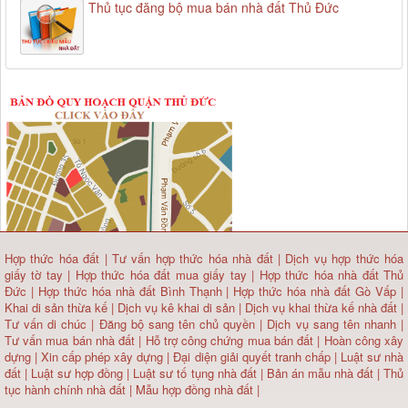
Thủ tục đăng bộ mua bán nhà đất Thủ Đức
Hợp thức hóa đất
|
Tư vấn hợp thức hóa nhà đất
|
Dịch vụ hợp thức hóa
giấy tờ tay
|
Hợp thức hóa đất mua giấy tay
|
Hợp thức hóa nhà đất Thủ
Đức
|
Hợp thức hóa nhà đất Bình Thạnh
|
Hợp thức hóa nhà đất Gò Vấp
|
Khai di sản thừa kế
|
Dịch vụ kê khai di sản
|
Dịch vụ khai thừa kế nhà đất
|
Tư vấn di chúc
|
Đăng bộ sang tên chủ quyền
|
Dịch vụ sang tên nhanh
|
Tư vấn mua bán nhà đất
| Hỗ trợ công chứng mua bán đất |
Hoàn công xây
dựng
|
Xin cấp phép xây dựng
|
Đại diện giải quyết tranh chấp
|
Luật sư nhà
đất
| Luật sư hợp đồng | Luật sư tố tụng nhà đất |
Bản án mẫu nhà đất
|
Thủ
tục hành chính nhà đất
|
Mẫu hợp đồng nhà đất
|