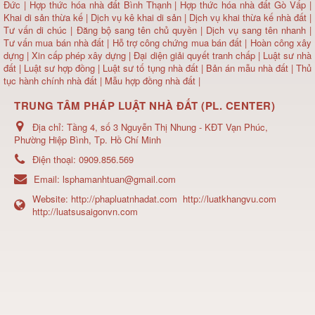
Đức
|
Hợp thức hóa nhà đất Bình Thạnh
|
Hợp thức hóa nhà đất Gò Vấp
|
Khai di sản thừa kế
|
Dịch vụ kê khai di sản
|
Dịch vụ khai thừa kế nhà đất
|
Tư vấn di chúc
|
Đăng bộ sang tên chủ quyền
|
Dịch vụ sang tên nhanh
|
Tư vấn mua bán nhà đất
| Hỗ trợ công chứng mua bán đất |
Hoàn công xây
dựng
|
Xin cấp phép xây dựng
|
Đại diện giải quyết tranh chấp
|
Luật sư nhà
đất
| Luật sư hợp đồng | Luật sư tố tụng nhà đất |
Bản án mẫu nhà đất
|
Thủ
tục hành chính nhà đất
|
Mẫu hợp đồng nhà đất
|
TRUNG TÂM PHÁP LUẬT NHÀ ĐẤT (PL. CENTER)
Địa chỉ:
Tầng 4, số 3 Nguyễn Thị Nhung - KĐT Vạn Phúc,
Phường Hiệp Bình, Tp. Hồ Chí Minh
Điện thoại:
0909.856.569
Email:
lsphamanhtuan@gmail.com
Website:
http://phapluatnhadat.com
http://luatkhangvu.com
http://luatsusaigonvn.com