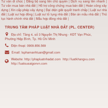
Tư vấn di chúc
|
Đăng bộ sang tên chủ quyền
|
Dịch vụ sang tên nhanh
|
Tư vấn mua bán nhà đất
| Hỗ trợ công chứng mua bán đất |
Hoàn công xây
dựng
|
Xin cấp phép xây dựng
|
Đại diện giải quyết tranh chấp
|
Luật sư nhà
đất
| Luật sư hợp đồng | Luật sư tố tụng nhà đất |
Bản án mẫu nhà đất
|
Thủ
tục hành chính nhà đất
|
Mẫu hợp đồng nhà đất
|
TRUNG TÂM PHÁP LUẬT NHÀ ĐẤT (PL. CENTER)
Địa chỉ:
Tầng 4, số 3 Nguyễn Thị Nhung - KĐT Vạn Phúc,
Phường Hiệp Bình, Tp. Hồ Chí Minh
Điện thoại:
0909.856.569
Email:
lsphamanhtuan@gmail.com
Website:
http://phapluatnhadat.com
http://luatkhangvu.com
http://luatsusaigonvn.com