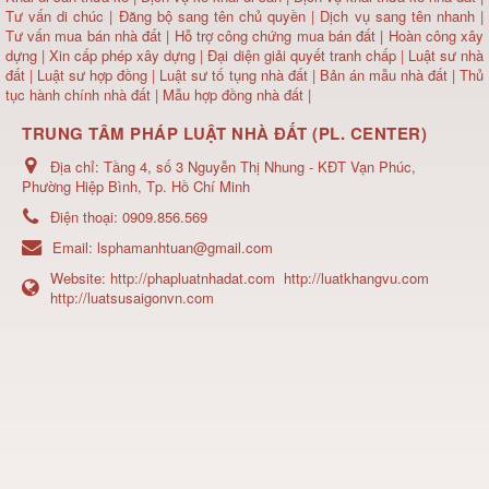
Tư vấn di chúc
|
Đăng bộ sang tên chủ quyền
|
Dịch vụ sang tên nhanh
|
Tư vấn mua bán nhà đất
| Hỗ trợ công chứng mua bán đất |
Hoàn công xây
dựng
|
Xin cấp phép xây dựng
|
Đại diện giải quyết tranh chấp
|
Luật sư nhà
đất
| Luật sư hợp đồng | Luật sư tố tụng nhà đất |
Bản án mẫu nhà đất
|
Thủ
tục hành chính nhà đất
|
Mẫu hợp đồng nhà đất
|
TRUNG TÂM PHÁP LUẬT NHÀ ĐẤT (PL. CENTER)
Địa chỉ:
Tầng 4, số 3 Nguyễn Thị Nhung - KĐT Vạn Phúc,
Phường Hiệp Bình, Tp. Hồ Chí Minh
Điện thoại:
0909.856.569
Email:
lsphamanhtuan@gmail.com
Website:
http://phapluatnhadat.com
http://luatkhangvu.com
http://luatsusaigonvn.com